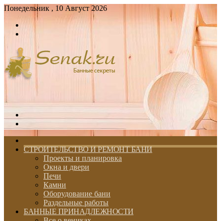
Понедельник , 10 Август 2026
Войти
Switch
skin
Меню
Switch
skin
ГЛАВНАЯ
СТРОИТЕЛЬСТВО И РЕМОНТ БАНИ
Проекты и планировка
Окна и двери
Печи
Камни
Оборудование бани
Раздельные работы
БАННЫЕ ПРИНАДЛЕЖНОСТИ
Все о вениках