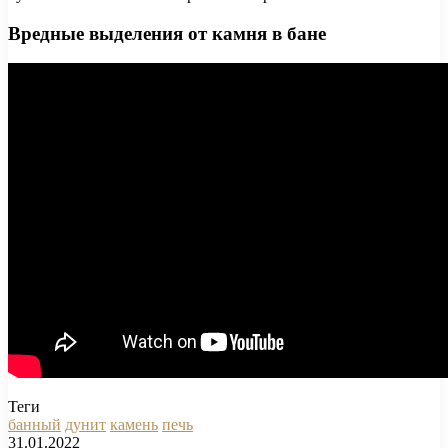
Вредные выделения от камня в бане
Теги
банный
дунит
камень
печь
31.01.2022