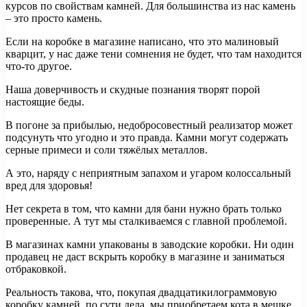
курсов по свойствам камней. Для большинства из нас камень
– это просто камень.
Если на коробке в магазине написано, что это малиновый
кварцит, у нас даже тени сомнения не будет, что там находится
что-то другое.
Наша доверчивость и скудные познания творят порой
настоящие беды.
В погоне за прибылью, недобросовестный реализатор может
подсунуть что угодно и это правда. Камни могут содержать
серные примеси и соли тяжёлых металлов.
А это, наряду с неприятным запахом и угаром колоссальный
вред для здоровья!
Нет секрета в том, что камни для бани нужно брать только
проверенные. А тут мы сталкиваемся с главной проблемой.
В магазинах камни упакованы в заводские коробки. Ни один
продавец не даст вскрыть коробку в магазине и заниматься
отбраковкой.
Реальность такова, что, покупая двадцатикилограммовую
коробку камней, по сути дела, мы приобретаем кота в мешке.