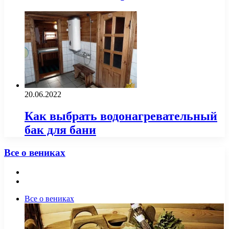
20.06.2022
Как выбрать водонагревательный
бак для бани
Все о вениках
Предыдущая
страница
Следующая
страница
Все о вениках