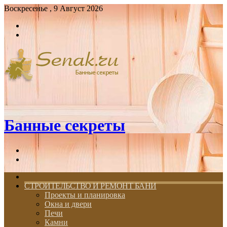
Воскресенье , 9 Август 2026
Войти
Switch
skin
Банные секреты
Меню
Switch
skin
ГЛАВНАЯ
СТРОИТЕЛЬСТВО И РЕМОНТ БАНИ
Проекты и планировка
Окна и двери
Печи
Камни