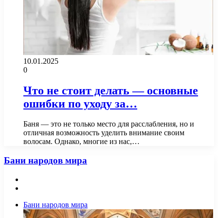
10.01.2025
0
Что не стоит делать — основные
ошибки по уходу за…
Баня — это не только место для расслабления, но и
отличная возможность уделить внимание своим
волосам. Однако, многие из нас,…
Бани народов мира
Предыдущая
страница
Следующая
страница
Бани народов мира