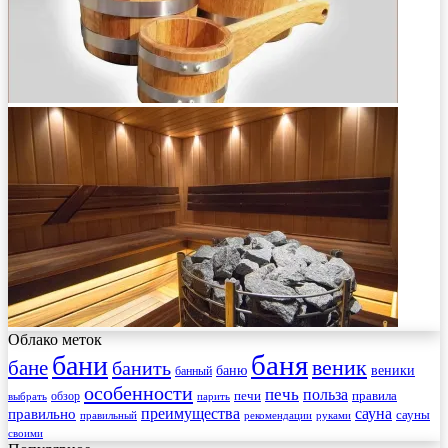
Облако меток
баня
бани
веник
бане
банить
веники
баню
банный
особенности
печь
польза
правила
обзор
печи
выбрать
парить
преимущества
сауна
правильно
сауны
рекомендации
правильный
руками
своими