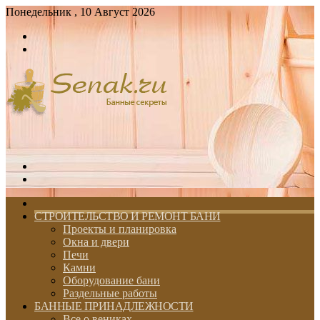
Понедельник , 10 Август 2026
Войти
Switch
skin
Меню
Switch
skin
ГЛАВНАЯ
СТРОИТЕЛЬСТВО И РЕМОНТ БАНИ
Проекты и планировка
Окна и двери
Печи
Камни
Оборудование бани
Раздельные работы
БАННЫЕ ПРИНАДЛЕЖНОСТИ
Все о вениках