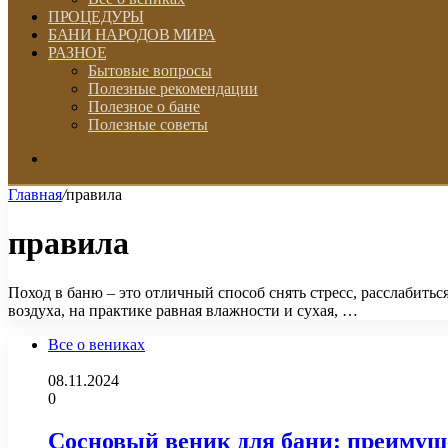
ПРОЦЕДУРЫ
БАНИ НАРОДОВ МИРА
РАЗНОЕ
Бытовые вопросы
Полезные рекомендации
Полезное о бане
Полезные советы
Искать
Главная
/
правила
правила
Поход в баню – это отличный способ снять стресс, расслабитьс
воздуха, на практике равная влажности и сухая, …
Все о вениках
08.11.2024
0
Сосновый веник для бани: преимущ