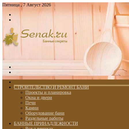
Пятница , 7 Август 2026
Войти
Switch
skin
Меню
Switch
skin
ГЛАВНАЯ
СТРОИТЕЛЬСТВО И РЕМОНТ БАНИ
Проекты и планировка
Окна и двери
Печи
Камни
Оборудование бани
Раздельные работы
БАННЫЕ ПРИНАДЛЕЖНОСТИ
Все о вениках