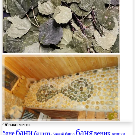
Облако меток
баня
бани
веник
бане
банить
веники
баню
банный