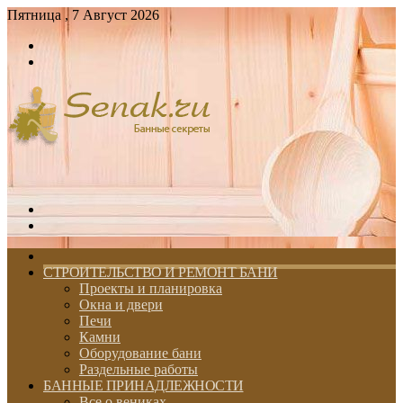
Пятница , 7 Август 2026
Войти
Switch
skin
Меню
Switch
skin
ГЛАВНАЯ
СТРОИТЕЛЬСТВО И РЕМОНТ БАНИ
Проекты и планировка
Окна и двери
Печи
Камни
Оборудование бани
Раздельные работы
БАННЫЕ ПРИНАДЛЕЖНОСТИ
Все о вениках