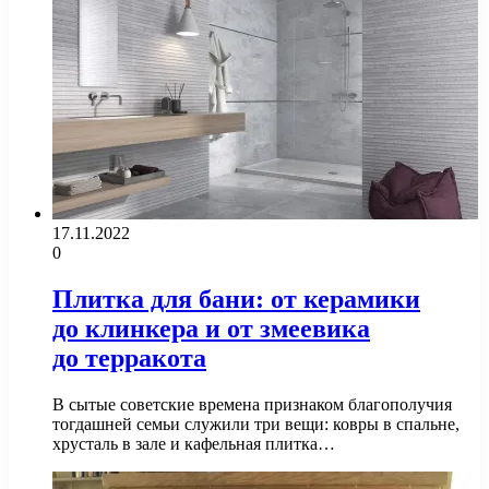
17.11.2022
0
Плитка для бани: от керамики
до клинкера и от змеевика
до терракота
В сытые советские времена признаком благополучия
тогдашней семьи служили три вещи: ковры в спальне,
хрусталь в зале и кафельная плитка…