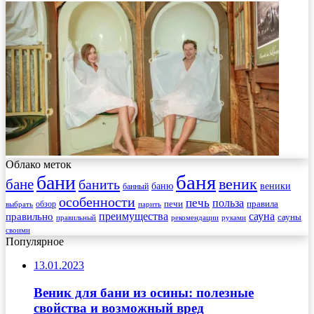
Облако меток
баня
бани
веник
бане
банить
веники
баню
банный
особенности
печь
польза
правила
обзор
печи
выбрать
парить
преимущества
сауна
правильно
сауны
рекомендации
правильный
руками
своими
Популярное
13.01.2023
Веник для бани из осины: полезные
свойства и возможный вред