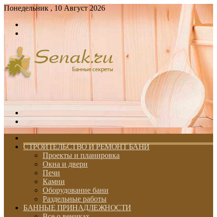
Понедельник , 10 Август 2026
Войти
Switch
skin
Меню
Switch
skin
ГЛАВНАЯ
СТРОИТЕЛЬСТВО И РЕМОНТ БАНИ
Проекты и планировка
Окна и двери
Печи
Камни
Оборудование бани
Раздельные работы
БАННЫЕ ПРИНАДЛЕЖНОСТИ
Все о вениках