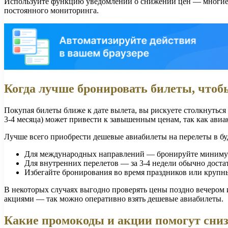
Используйте функцию уведомлений о снижении цен — многие 
постоянного мониторинга.
Когда лучше бронировать билеты, что
Покупая билеты ближе к дате вылета, вы рискуете столкнутьс
3-4 месяца) может привести к завышенным ценам, так как авиа
Лучше всего приобрести дешевые авиабилеты на перелеты в буд
Для международных направлений — бронируйте минимум 
Для внутренних перелетов — за 3-4 недели обычно доста
Избегайте бронирования во время праздников или крупны
В некоторых случаях выгодно проверять цены поздно вечером 
акциями — так можно оперативно взять дешевые авиабилеты.
Какие промокоды и акции помогут сниз