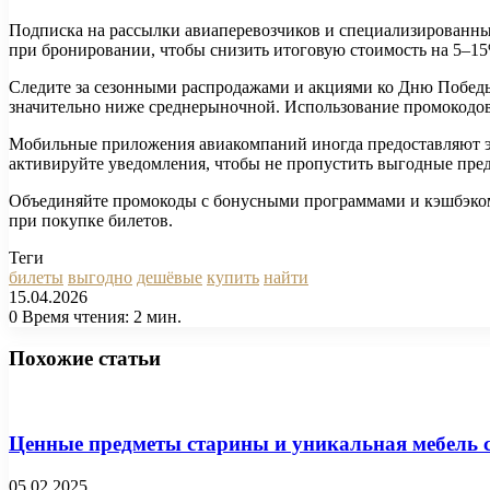
Подписка на рассылки авиаперевозчиков и специализированны
при бронировании, чтобы снизить итоговую стоимость на 5–15
Следите за сезонными распродажами и акциями ко Дню Победы
значительно ниже среднерыночной. Использование промокодов
Мобильные приложения авиакомпаний иногда предоставляют эк
активируйте уведомления, чтобы не пропустить выгодные пре
Объединяйте промокоды с бонусными программами и кэшбэком б
при покупке билетов.
Теги
билеты
выгодно
дешёвые
купить
найти
15.04.2026
0
Время чтения: 2 мин.
Facebook
X
Pinterest
Вконтакте
Одноклассники
Messenger
Messenger
WhatsApp
Telegram
Viber
Печатать
Похожие статьи
Ценные предметы старины и уникальная мебель с
05.02.2025