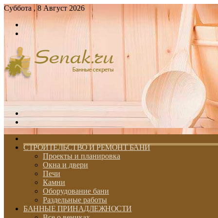
Суббота , 8 Август 2026
Войти
Switch
skin
Меню
Switch
skin
ГЛАВНАЯ
СТРОИТЕЛЬСТВО И РЕМОНТ БАНИ
Проекты и планировка
Окна и двери
Печи
Камни
Оборудование бани
Раздельные работы
БАННЫЕ ПРИНАДЛЕЖНОСТИ
Все о вениках