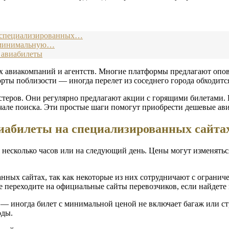
а специализированных…
ь минимальную…
 авиабилеты
ых авиакомпаний и агентств. Многие платформы предлагают опо
рты поблизости — иногда перелет из соседнего города обходитс
стеров. Они регулярно предлагают акции с горящими билетами.
чале поиска. Эти простые шаги помогут приобрести дешевые ави
виабилеты на специализированных сайта
 несколько часов или на следующий день. Цены могут изменятьс
нных сайтах, так как некоторые из них сотрудничают с ограни
 переходите на официальные сайты перевозчиков, если найдете
— иногда билет с минимальной ценой не включает багаж или стр
оды.