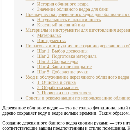
История обливного ведра
Значение обливного ведра для бани
Преимущества деревянного ведра для обливания в 
Натуральность и экологичность
Красивый внешний вид
Материалы и инструменты для изготовления деревя
Материалы:
Инструменты:
Пошаговая инструкция по созданию деревянного об
Шаг 1: Выбор древесины
Шаг 2: Подготовка материала
Шаг 3: Сборка ведра
Шаг 4: Защитное покрытие
Шаг 5: Добавление ручки
Уход и обслуживание деревянного обливного ведра
1. Очистка и сушка
2. Обработка маслом
3. Проверка на целостность
Советы и рекомендации по использованию обливног
Деревянное обливное ведро — это не только функциональный п
дерево сохраняет воду в ведре дольше времени. Таким образом,
Создание деревянного банного ведра своими руками — это инте
соответствующие вашим предпочтениям и стилю помещения. Кро