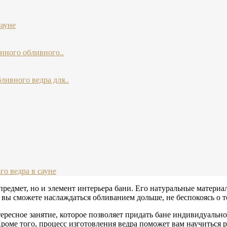
сауне
нного обливного..
ливного ведра для..
о ведра в сауне
редмет, но и элемент интерьера бани. Его натуральные матери
 вы сможете наслаждаться обливанием дольше, не беспокоясь о т
ресное занятие, которое позволяет придать бане индивидуально
ме того, процесс изготовления ведра поможет вам научиться ра