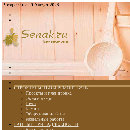
Воскресенье , 9 Август 2026
Войти
Switch
skin
Меню
Switch
skin
ГЛАВНАЯ
СТРОИТЕЛЬСТВО И РЕМОНТ БАНИ
Проекты и планировка
Окна и двери
Печи
Камни
Оборудование бани
Раздельные работы
БАННЫЕ ПРИНАДЛЕЖНОСТИ
Все о вениках