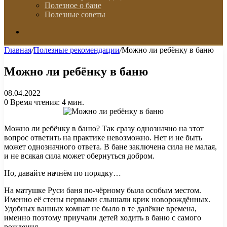
Полезное о бане
Полезные советы
Искать
Главная
/
Полезные рекомендации
/
Можно ли ребёнку в баню
Можно ли ребёнку в баню
08.04.2022
0
Время чтения: 4 мин.
Можно ли ребёнку в баню? Так сразу однозначно на этот
вопрос ответить на практике невозможно. Нет и не быть
может однозначного ответа. В бане заключена сила не малая,
и не всякая сила может обернуться добром.
Но, давайте начнём по порядку…
На матушке Руси баня по-чёрному была особым местом.
Именно её стены первыми слышали крик новорождённых.
Удобных ванных комнат не было в те далёкие времена,
именно поэтому приучали детей ходить в баню с самого
рождения.