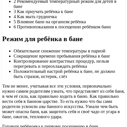
2
Рекомендуемый температурный режим для детей в
бане
3
Как приучать ребёнка к бане
4
Как мыть грудничка
5
Влияние бани на организм ребёнка
6
Противопоказания к посещению ребёнком бани
Режим для ребёнка в бане
Обязательное снижение температуры в парной
Сокращение времени пребывания ребёнка в бане
Контролирование контрастных процедур, нельзя
перегревать и переохлаждать ребёнка
Положительный настрой ребёнка к бане, не должно
быть страхов, истерик, слёз
Тем не менее, учитывая все эти условия, первоначально
нужно самим родителям узнать, что представляет из себя баня,
в чем её сила, как правильно ходить в баню. Как правильно
вести себя в банном царстве. То есть нужно что бы сами
родители усвоили азы банного искусства. Узнали чем быть
может опасна баня, как защитить себя и своё чадо от угара в
бане, ожогов, теплового удара.
Готовьте ребёночка к первому посещению в бане