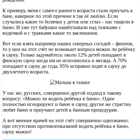
К примеру, меня с самого раннего возраста стали приучать к
бане, наверное по этой причине я так её люблю. Если
случались какие то болячки у деток или сглаз – нас тащили в
баню. И уже тут бабушки нашёптывали над тазиками с
водичкой и с травками какие то заклинания.
Вот если взять например наших северных соседей – финнов,
то у них на этот счёт не возникает вопроса можно ли ребёнку
в сауну. Только задумайтесь: около 12% детей попадают в
финскую сауну когда им не исполнилось и месяца. А 70%
попадают в сауну до года, 95% исправно ходят в сауну до
двухлетнего возраста.
У нас же, русских, совершенно другой подход к такому
вопросу: «Можно ли водить ребёнка в баню». Одни
полностью игнорируют и баню и сауну, другие же страстно
любят баню и приучают детей к банным процедурам.
А вот мнение врачей на этот счёт совершенно однозначно:
при отсутствии противопоказаний водить ребёнка в баню,
сауну можно!