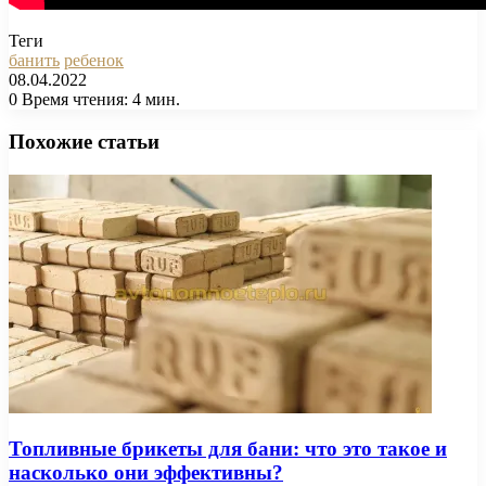
Теги
банить
ребенок
08.04.2022
0
Время чтения: 4 мин.
Facebook
X
Pinterest
Вконтакте
Одноклассники
Messenger
Messenger
WhatsApp
Telegram
Viber
Печатать
Похожие статьи
Топливные брикеты для бани: что это такое и
насколько они эффективны?