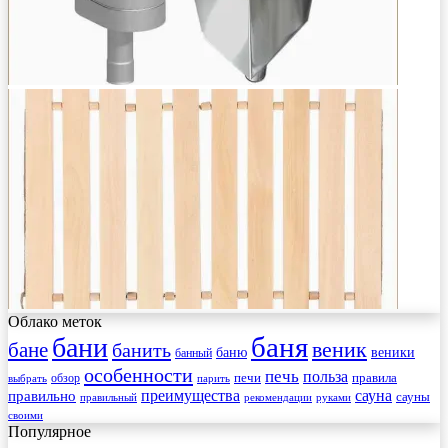
Облако меток
баня
бани
веник
бане
банить
веники
баню
банный
особенности
печь
польза
правила
обзор
печи
выбрать
парить
преимущества
сауна
правильно
сауны
рекомендации
правильный
руками
своими
Популярное