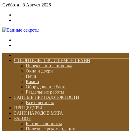
Суббота , 8 Август 2026
Войти
Switch
skin
Меню
Switch
skin
ГЛАВНАЯ
СТРОИТЕЛЬСТВО И РЕМОНТ БАНИ
Проекты и планировка
Окна и двери
Печи
Камни
Оборудование бани
Раздельные работы
БАННЫЕ ПРИНАДЛЕЖНОСТИ
Все о вениках
ПРОЦЕДУРЫ
БАНИ НАРОДОВ МИРА
РАЗНОЕ
Бытовые вопросы
Полезные рекомендации