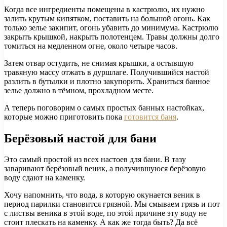
Когда все ингредиенты помещены в кастрюлю, их нужно
залить крутым кипятком, поставить на большой огонь. Как
только зелье закипит, огонь убавить до минимума. Кастрюлю
закрыть крышкой, накрыть полотенцем. Травы должны долго
томиться на медленном огне, около четыре часов.
Затем отвар остудить, не снимая крышки, а остывшую
травяную массу отжать в дуршлаге. Получившийся настой
разлить в бутылки и плотно закупорить. Храниться банное
зелье должно в тёмном, прохладном месте.
А теперь поговорим о самых простых банных настойках,
которые можно приготовить пока
готовится баня
.
Берёзовый настой для бани
Это самый простой из всех настоев для бани. В тазу
заваривают берёзовый веник, а получившуюся берёзовую
воду сдают на каменку.
Хочу напомнить, что вода, в которую окунается веник в
период парилки становится грязной. Мы смываем грязь и пот
с листвы веника в этой воде, по этой причине эту воду не
стоит плескать на каменку. А как же тогда быть? Да всё