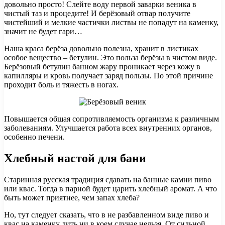
довольно просто! Слейте воду первой заварки веника в
чистый таз и процедите! И берёзовый отвар получите
чистейший и мелкие частички листвы не попадут на каменку,
значит не будет гари…
Наша краса берёза довольно полезна, хранит в листиках
особое вещество – бетулин. Это польза берёзы в чистом виде.
Берёзовый бетулин банном жару проникает через кожу в
капилляры и кровь получает заряд пользы. По этой причине
проходит боль и тяжесть в ногах.
Повышается общая сопротивляемость организма к различным
заболеваниям. Улучшается работа всех внутренних органов,
особенно печени.
Хлебный настой для бани
Старинная русская традиция сдавать на банные камни пиво
или квас. Тогда в парной будет царить хлебный аромат. А что
быть может приятнее, чем запах хлеба?
Но, тут следует сказать, что в не разбавленном виде пиво и
квас на каменку лить ни в коем случае нельзя. От сильной