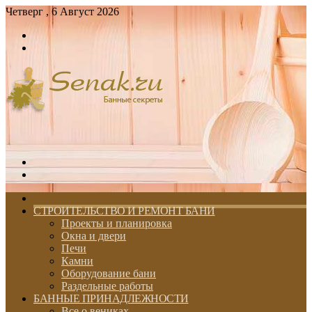
Четверг , 6 Август 2026
Войти
Switch
skin
Меню
Switch
skin
ГЛАВНАЯ
СТРОИТЕЛЬСТВО И РЕМОНТ БАНИ
Проекты и планировка
Окна и двери
Печи
Камни
Оборудование бани
Раздельные работы
БАННЫЕ ПРИНАДЛЕЖНОСТИ
Все о вениках