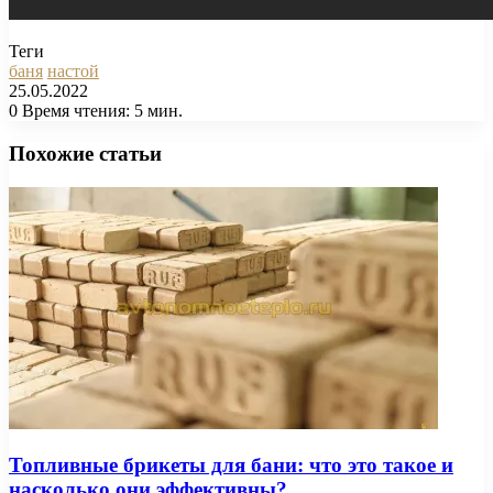
Теги
баня
настой
25.05.2022
0
Время чтения: 5 мин.
Facebook
X
Pinterest
Вконтакте
Одноклассники
Messenger
Messenger
WhatsApp
Telegram
Viber
Печатать
Похожие статьи
Топливные брикеты для бани: что это такое и
насколько они эффективны?