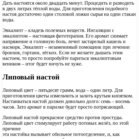
Дать настоятся около двадцать минут. Процедить и разводить
в двух литрах тёплой воды. Для приготовления подобного
настоя достаточно один столовой ложки сырья на один стакан
воды.
Эвкалипт – кладезь полезных веществ. Ингаляции с
эвкалиптом – настоящая фитотерапия. Его аромат снимает
напряжение и головную боль, лечит застарелый кашель и
насморк. Эвкалипт – незаменимый помощник при лечении
бронхов, гортани, лёгких. Если не желаете дышать этим
настоем, то просто попробуйте париться эвкалиптовым
веником – итог будет ничуть не хуже.
Липовый настой
Липовый цвет – пятьдесят грамм, вода – один литр. Для
приготовления цветы измельчить и залить крутым кипятком.
Настаиваться настой должен довольно долго: семь – восемь
часов. Зато аромат в парилке будет просто потрясающий.
Липовый настой прекрасное средство против простуды.
Липовый цвет стимулирует работу потовых желёз, по этой
причине
эта настойка вызывает обильное потоотделение, и, как