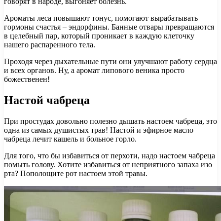
говорят в народе, выгоняет болезнь.
Ароматы леса повышают тонус, помогают вырабатывать
гормоны счастья – эндорфины. Банные отвары превращаются
в целебный пар, который проникает в каждую клеточку
нашего распаренного тела.
Проходя через дыхательные пути они улучшают работу сердца
и всех органов. Ну, а аромат липового веника просто
божественен!
Настой чабреца
При простудах довольно полезно дышать настоем чабреца, это
одна из самых душистых трав! Настой и эфирное масло
чабреца лечит кашель и больное горло.
Для того, что бы избавиться от перхоти, надо настоем чабреца
помыть голову. Хотите избавиться от неприятного запаха изо
рта? Пополощите рот настоем этой травы.