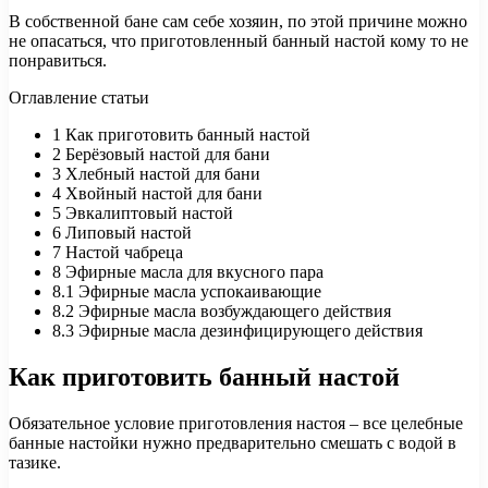
В собственной бане сам себе хозяин, по этой причине можно
не опасаться, что приготовленный банный настой кому то не
понравиться.
Оглавление статьи
1
Как приготовить банный настой
2
Берёзовый настой для бани
3
Хлебный настой для бани
4
Хвойный настой для бани
5
Эвкалиптовый настой
6
Липовый настой
7
Настой чабреца
8
Эфирные масла для вкусного пара
8.1
Эфирные масла успокаивающие
8.2
Эфирные масла возбуждающего действия
8.3
Эфирные масла дезинфицирующего действия
Как приготовить банный настой
Обязательное условие приготовления настоя – все целебные
банные настойки нужно предварительно смешать с водой в
тазике.