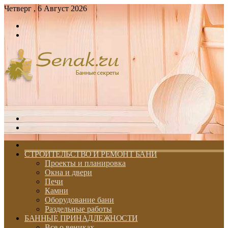
Четверг , 6 Август 2026
Войти
Switch
skin
Меню
Switch
skin
ГЛАВНАЯ
СТРОИТЕЛЬСТВО И РЕМОНТ БАНИ
Проекты и планировка
Окна и двери
Печи
Камни
Оборудование бани
Раздельные работы
БАННЫЕ ПРИНАДЛЕЖНОСТИ
Все о вениках