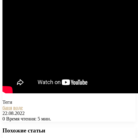
Теги
баня
воде
22.08.2022
0
Время чтения: 5 мин.
Facebook
X
Pinterest
Вконтакте
Одноклассники
Messenger
Messenger
WhatsApp
Telegram
Viber
Печатать
Похожие статьи