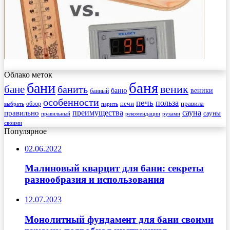
Облако меток
баня
бани
веник
бане
банить
веники
баню
банный
особенности
печь
польза
правила
обзор
печи
выбрать
парить
преимущества
сауна
правильно
сауны
рекомендации
правильный
руками
своими
Популярное
02.06.2022
Малиновый кварцит для бани: секреты
разнообразия и использования
12.07.2023
Монолитный фундамент для бани своими