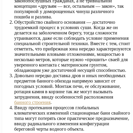
законопослушных гражданах, а не тривиальной
концепции «друзьям — все, остальным — закон», так
популярной у доморощенных чинуш различного
пошиба и разлива.
Обустройство свайного основания — достаточно
трудоемкий процесс в условиях суши. Когда же он
делается на заболоченном берегу, тогда сложности
утраиваются, даже если соблюдать условие применения
специальной строительной техники. Вместе с тем, стоит
отметить, что прибрежная зона нередко характеризуются
значительными иловыми отложениями, мощностью в
несколько метров, которые нужно «прошить» сваей для
уверенного контакта с материнским грунтом,
обладающим уже достаточной несущей способностью.
Довольно нередко доставка дров и иных необходимых
предметов банного обихода напрямую зависит от
погодных условий. Монтаж печи, ее обслуживание,
ротация камня в корзине так же могут вызывать
затруднения, ввиду особенностей расположения
банного строения
.
Ввиду протекания процессов глобальных
климатических изменений стационарные бани свайного
типа могут потерять свое практическое предназначение,
ввиду радикального изменения конфигурации
береговой черты водного объекта.