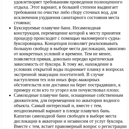
удовлетворяет требованиям проведения полноценного
отдыха. Этот вариант, в большей степени выдвигает
требования по очистке либо сбору сточных вод, для
исключения ухудшения санитарного состояния места
стоянки;
Буксируемые плавучие бани. Несамоходная
конструкция, перемещение которой к месту принятия
процедур происходит с помощью маломерного судна-
буксировщика. Концепция позволяет реализовывать
большую свободу в выборе места дислокации, зависимо
от конкретных условий и времени. Тем не менее,
появляется прямая, довольно нередко критическая
зависимость от буксира. К тому же, нахождение в
условиях открытой воды поднимает планку в вопросах
экстренной эвакуации посетителей. В случае
наступления тех или иных форс-мажорных
обстоятельств или доставки на берег пострадавших, к
примеру если кто то угорел или почувствовал плохо;
Самоходные плавучие бани, оснащенные собственным
движителем, для перемещения по акватории водного
объекта. Самый интересный и, вместе с тем,
неоднозначный вариант в плеяде плавучих бань.
Капитан самоходной бани свободен в выборе места
дислокации в акватории и независим от услуг буксира.
Вместе с тем, встает правомерный вопрос о регистрации