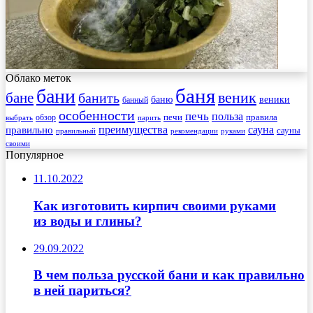
Облако меток
баня
бани
веник
бане
банить
веники
баню
банный
особенности
печь
польза
правила
обзор
печи
выбрать
парить
преимущества
сауна
правильно
сауны
рекомендации
правильный
руками
своими
Популярное
11.10.2022
Как изготовить кирпич своими руками
из воды и глины?
29.09.2022
В чем польза русской бани и как правильно
в ней париться?