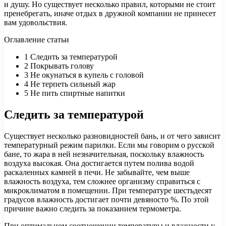
и душу. Но существует несколько правил, которыми не стоит
пренебрегать, иначе отдых в дружной компании не принесет
вам удовольствия.
Оглавление статьи
1
Следить за температурой
2
Покрывать голову
3
Не окунаться в купель с головой
4
Не терпеть сильный жар
5
Не пить спиртные напитки
Следить за температурой
Существует несколько разновидностей бань, и от чего зависит
температурный режим парилки. Если мы говорим о русской
бане, то жара в ней незначительная, поскольку влажность
воздуха высокая. Она достигается путем полива водой
раскаленных камней в печи. Не забывайте, чем выше
влажность воздуха, тем сложнее организму справиться с
микроклиматом в помещении. При температуре шестьдесят
градусов влажность достигает почти девяносто %. По этой
причине важно следить за показанием термометра.
При оптимальном соотношении температуры и влажности у