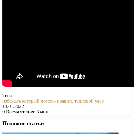
Теги
избежать
который
помочь
править
тепловой
удар
13.01.2022
0
Время чтения: 3 мин.
Facebook
X
Pinterest
Вконтакте
Одноклассники
Messenger
Messenger
WhatsApp
Telegram
Viber
Печатать
Похожие статьи