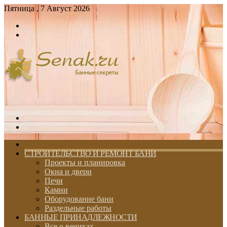
Пятница , 7 Август 2026
Войти
Switch
skin
Меню
Switch
skin
ГЛАВНАЯ
СТРОИТЕЛЬСТВО И РЕМОНТ БАНИ
Проекты и планировка
Окна и двери
Печи
Камни
Оборудование бани
Раздельные работы
БАННЫЕ ПРИНАДЛЕЖНОСТИ
Все о вениках