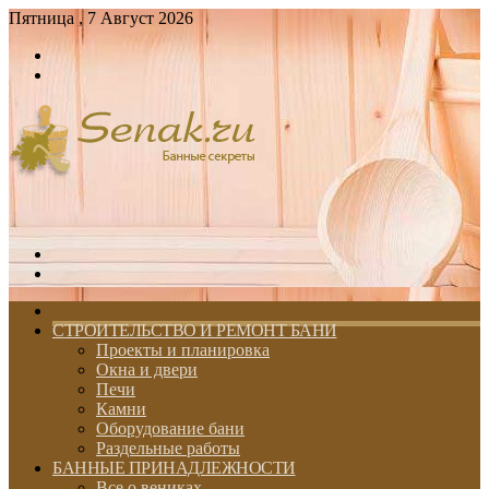
Пятница , 7 Август 2026
Войти
Switch
skin
Меню
Switch
skin
ГЛАВНАЯ
СТРОИТЕЛЬСТВО И РЕМОНТ БАНИ
Проекты и планировка
Окна и двери
Печи
Камни
Оборудование бани
Раздельные работы
БАННЫЕ ПРИНАДЛЕЖНОСТИ
Все о вениках