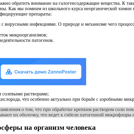
но обратить внимание на галогенсодержащие вещества. К таким
ны. Как мы помним из школьного курса неорганической химии п
инфицирующие препараты:
бе с вирусными инфекциями. О природе и механизме чего проце
еток микроорганизмов;
едеятельности патогенов.
 солевыми растворами;
 кислорода, что особенно актуально при борьбе с аэробными мик
ь заявления о том, что при обработке крепким раствором соли 
вают их оболочку, что ведет к гибели патогенной микрофлоры 
осферы на организм человека