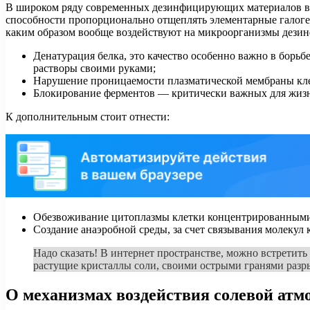
В широком ряду современных дезинфицирующих материалов важ
способности пропорционально отщеплять элементарные галоге
каким образом вообще воздействуют на микроорганизмы дез
Денатурация белка, это качество особенно важно в борь
растворы своими руками;
Нарушение проницаемости плазматической мембраны кл
Блокирование ферментов — критически важных для жизн
К дополнительным стоит отнести:
Обезвоживание цитоплазмы клетки концентрированными
Создание анаэробной среды, за счет связывания молекул
Надо сказать! В интернет пространстве, можно встретит
растущие кристаллы соли, своими острыми гранями разры
О механизмах воздействия солевой атм