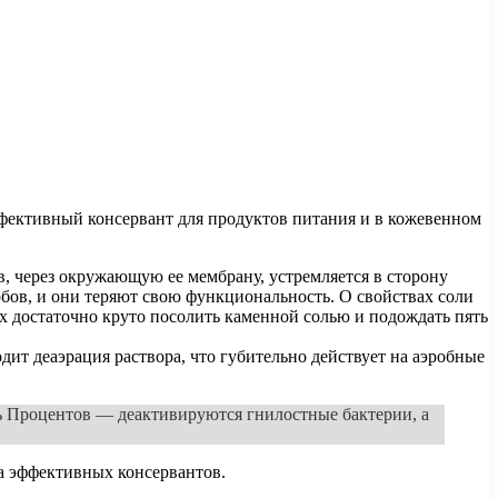
ффективный консервант для продуктов питания и в кожевенном
в, через окружающую ее мембрану, устремляется в сторону
обов, и они теряют свою функциональность. О свойствах соли
х достаточно круто посолить каменной солью и подождать пять
ит деаэрация раствора, что губительно действует на аэробные
ть Процентов — деактивируются гнилостные бактерии, а
ма эффективных консервантов.