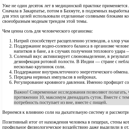
Уже не один десяток лет в медицинской практике применяетс
Сначала в Закарпатье, потом в Бахмуте, в подземных выработк
для этих целей использовали отделанные соляными блоками ком
своеобразным модным трендом этой темы.
Чем ценна соль для человеческого организма:
Натрий способствует расщеплению углеводов, а хлор уча
Поддержание водно-солевого баланса в организме челове
напитков в бане, а в случаях получения теплового удара
Соленый вкус активизирует слюновыделение, в результат
дезинфекция ротовой полости. В Индии — стране с небл
несколько крупинок соли.
Поддержание внутриклеточного энергетического обмена. Э
Передача нервных импульсов в нейронах.
Регулирование кровяного давления. Именно профицит со
Важно! Современные исследования позволяют полагать, ч
протяжении 10, максимум двенадцать суток. Вместе с тем,
потребность поступает из вне, вместе с пищей.
Вернемся к влиянию соли на дыхательную систему и рассмотри
Позитивный итог от нахождения человека в пещерах, стены к
профильное физиологическое воздействию даже выделили в отд