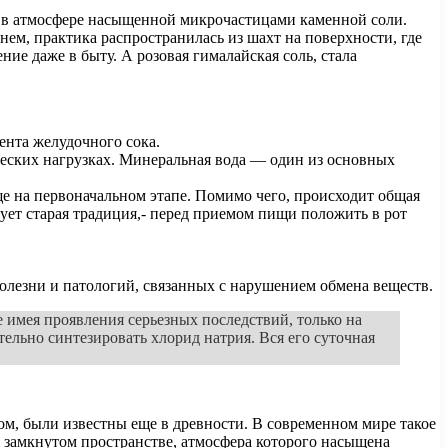
ы в атмосфере насыщенной микрочастицами каменной соли.
ем, практика распространилась из шахт на поверхности, где
ие даже в быту. А розовая гималайская соль, стала
ента желудочного сока.
ческих нагрузках. Минеральная вода — один из основных
ще на первоначальном этапе. Помимо чего, происходит общая
ет старая традиция,- перед приемом пищи положить в рот
олезни и патологий, связанных с нарушением обмена веществ.
 имея проявления серьезных последствий, только на
тельно синтезировать хлорид натрия. Вся его суточная
, были известны еще в древности. В современном мире такое
 замкнутом пространстве, атмосфера которого насыщена