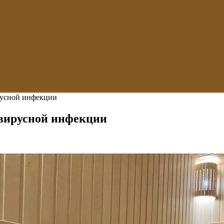
русной инфекции
авирусной инфекции