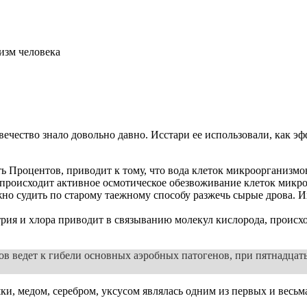
изм человека
ечество знало довольно давно. Исстари ее использовали, как э
ть Процентов, приводит к тому, что вода клеток микроорганизмо
- происходит активное осмотическое обезвоживание клеток микр
но судить по старому таежному способу разжечь сырые дрова. И
ия и хлора приводит в связыванию молекул кислорода, происход
тов ведет к гибели основных аэробных патогенов, при пятнадца
ки, медом, серебром, уксусом являлась одним из первых и весь