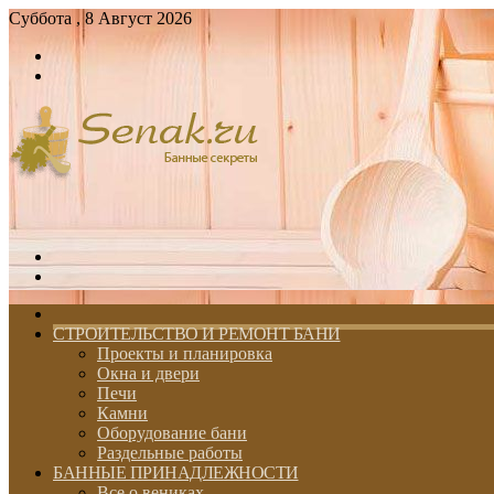
Суббота , 8 Август 2026
Войти
Switch
skin
Меню
Switch
skin
ГЛАВНАЯ
СТРОИТЕЛЬСТВО И РЕМОНТ БАНИ
Проекты и планировка
Окна и двери
Печи
Камни
Оборудование бани
Раздельные работы
БАННЫЕ ПРИНАДЛЕЖНОСТИ
Все о вениках