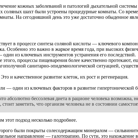
я лечение кожных заболеваний и патологий дыхательной систем
ах соляных шахт были устроены процедурные комнаты. Со времен
наты. На сегодняшний день это уже достаточно обыденное явлен
ствует в процессе синтеза соляной кислоты — ключевого компон
ка. Особенно это важно в жаркое время года, при высоких физи
 — один из ключевых инструментов устранения его последствий.
е этого, процессы пищеварения более качественно протекают, е
агополучной санитарно-эпидемиологической ситуацией, существу
то и качественное развитие клеток, их рост и регенерация.
ли — один из ключевых факторов в развитие гипертонической б
то абсолютно бессолевая диета в рационе человека возможна, не
 стоит заметить, что организм человека не в состоянии самостоя
м этот подход несколько подробнее.
оторого были покрыты солесодержащим минералом — сильвинитом
ельное направление — галотерапию. По сути, это нахождение в