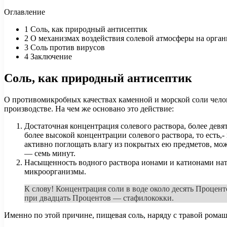
Оглавление
1
Соль, как природный антисептик
2
О механизмах воздействия солевой атмосферы на орган
3
Соль против вирусов
4
Заключение
Соль, как природный антисептик
О противомикробных качествах каменной и морской соли челов
производстве. На чем же основано это действие:
Достаточная концентрация солевого раствора, более девя
более высокой концентрации солевого раствора, то есть,
активно поглощать влагу из покрытых ею предметов, мож
— семь минут.
Насыщенность водного раствора ионами и катионами натр
микроорганизмы.
К слову! Концентрация соли в воде около десять Процен
при двадцать Процентов — стафилококки.
Именно по этой причине, пищевая соль, наряду с травой ромаш