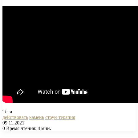
Теги
действовать
камень
стоун-терапия
09.11.2021
0
Время чтения: 4 мин.
Facebook
X
Pinterest
Вконтакте
Одноклассники
Messenger
Messenger
WhatsApp
Telegram
Viber
Печатать