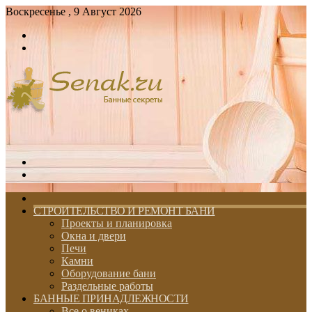
Воскресенье , 9 Август 2026
Войти
Switch
skin
Меню
Switch
skin
ГЛАВНАЯ
СТРОИТЕЛЬСТВО И РЕМОНТ БАНИ
Проекты и планировка
Окна и двери
Печи
Камни
Оборудование бани
Раздельные работы
БАННЫЕ ПРИНАДЛЕЖНОСТИ
Все о вениках