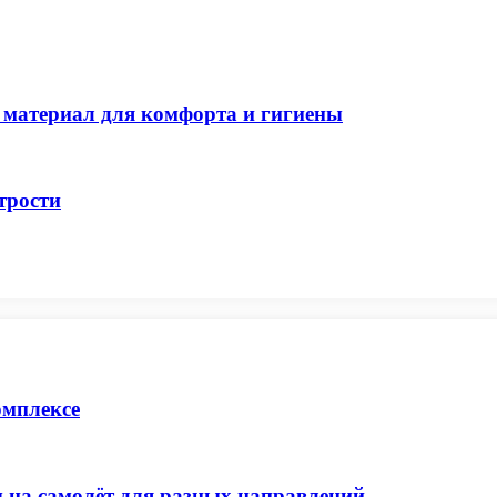
 материал для комфорта и гигиены
трости
омплексе
 на самолёт для разных направлений