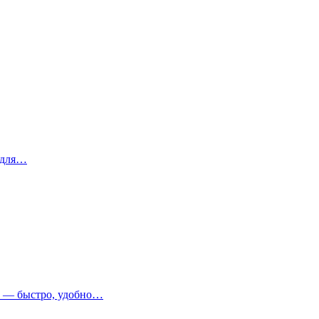
 для…
т — быстро, удобно…