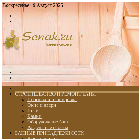
Воскресенье , 9 Август 2026
Войти
Switch
skin
Меню
Switch
skin
ГЛАВНАЯ
СТРОИТЕЛЬСТВО И РЕМОНТ БАНИ
Проекты и планировка
Окна и двери
Печи
Камни
Оборудование бани
Раздельные работы
БАННЫЕ ПРИНАДЛЕЖНОСТИ
Все о вениках