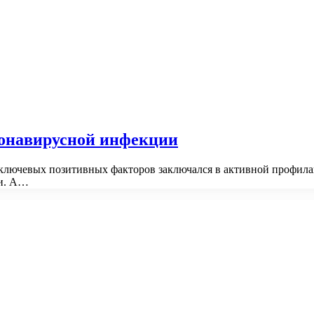
ронавирусной инфекции
 ключевых позитивных факторов заключался в активной профилак
ми. А…