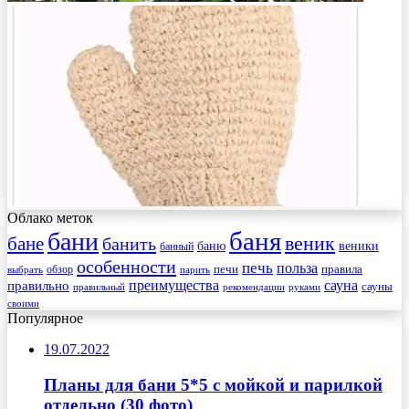
Облако меток
баня
бани
веник
бане
банить
веники
баню
банный
особенности
печь
польза
правила
обзор
печи
выбрать
парить
преимущества
сауна
правильно
сауны
рекомендации
правильный
руками
своими
Популярное
19.07.2022
Планы для бани 5*5 с мойкой и парилкой
отдельно (30 фото)