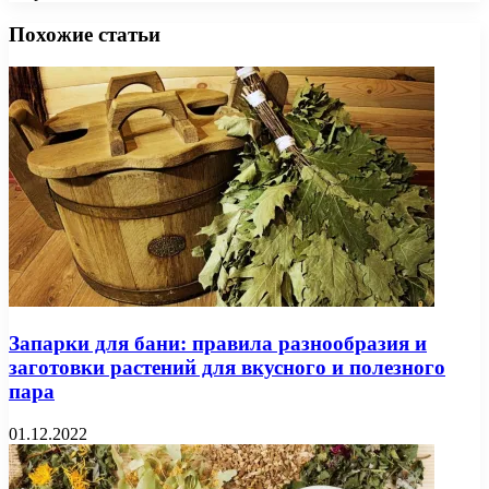
Facebook
X
Pinterest
Вконтакте
Одноклассники
Messenger
Messenger
WhatsApp
Telegram
Viber
Печатать
Похожие статьи
Запарки для бани: правила разнообразия и
заготовки растений для вкусного и полезного
пара
01.12.2022