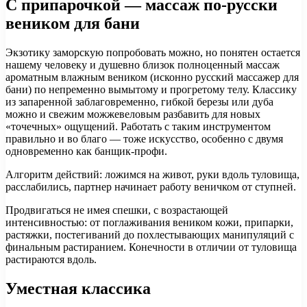
С припарочкой — массаж по-русски
веником для бани
Экзотику заморскую попробовать можно, но понятен остается
нашему человеку и душевно близок полноценный массаж
ароматным влажным веником (исконно русский массажер для
бани) по непременно вымытому и прогретому телу. Классику
из запаренной заблаговременно, гибкой березы или дуба
можно и свежим можжевеловым разбавить для новых
«точечных» ощущений. Работать с таким инструментом
правильно и во благо — тоже искусство, особенно с двумя
одновременно как банщик-профи.
Алгоритм действий: ложимся на живот, руки вдоль туловища,
расслабились, партнер начинает работу веничком от ступней.
Продвигаться не имея спешки, с возрастающей
интенсивностью: от поглаживания веником кожи, припарки,
растяжки, постегиваний до похлестывающих манипуляций с
финальным растиранием. Конечности в отличии от туловища
растираются вдоль.
Уместная классика