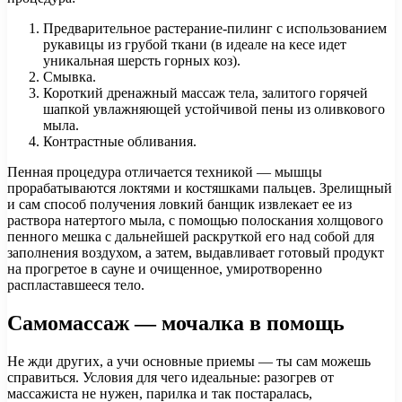
Предварительное растерание-пилинг с использованием
рукавицы из грубой ткани (в идеале на кесе идет
уникальная шерсть горных коз).
Смывка.
Короткий дренажный массаж тела, залитого горячей
шапкой увлажняющей устойчивой пены из оливкового
мыла.
Контрастные обливания.
Пенная процедура отличается техникой — мышцы
прорабатываются локтями и костяшками пальцев. Зрелищный
и сам способ получения ловкий банщик извлекает ее из
раствора натертого мыла, с помощью полоскания холщового
пенного мешка с дальнейшей раскруткой его над собой для
заполнения воздухом, а затем, выдавливает готовый продукт
на прогретое в сауне и очищенное, умиротворенно
распластавшееся тело.
Самомассаж — мочалка в помощь
Не жди других, а учи основные приемы — ты сам можешь
справиться. Условия для чего идеальные: разогрев от
массажиста не нужен, парилка и так постаралась,