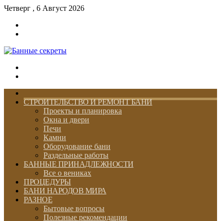
Четверг , 6 Август 2026
Войти
Switch
skin
Меню
Switch
skin
ГЛАВНАЯ
СТРОИТЕЛЬСТВО И РЕМОНТ БАНИ
Проекты и планировка
Окна и двери
Печи
Камни
Оборудование бани
Раздельные работы
БАННЫЕ ПРИНАДЛЕЖНОСТИ
Все о вениках
ПРОЦЕДУРЫ
БАНИ НАРОДОВ МИРА
РАЗНОЕ
Бытовые вопросы
Полезные рекомендации