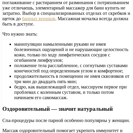
поглаживание с растиранием от разминания с потряхиванием
уже отличаешь, элементарный массажер для бани купить не
затратно. Выбор в специализированных отделах от скребков и
щеток до
банных веников
. Массажная мочалка всегда должна
быть в доступе.
Что нужно знать:
манипуляции намыленными руками не имея
болезненных ощущений и не нарушающие целостность
кожи, только по ходу лимфатических сосудов с
огибанием лимфоузлов;
положение тела расслабленное, с согнутыми суставами
конечностей под определенным углом и комфортное;
продолжительность в помещении не имея сквозняков от
три мин до двадцать пять мин;
бедро, как вышележащий отдел, массируем первое при
проблемах с коленным суставом, и только потом
начинаем его самомассаж.
Оздоровительный — значит натуральный
Спа-процедуры после парной особенно популярны у женщин.
Массаж оздоровительный помогает укрепить иммунитет и