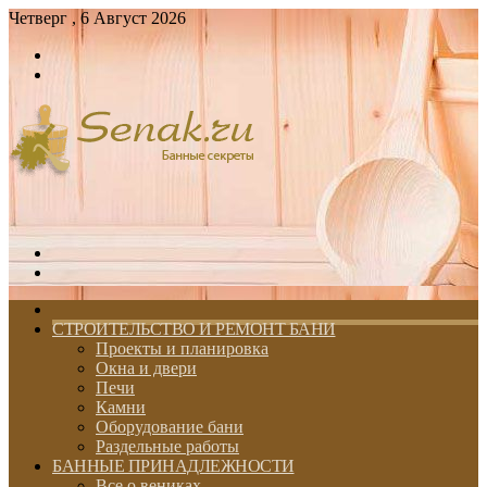
Четверг , 6 Август 2026
Войти
Switch
skin
Меню
Switch
skin
ГЛАВНАЯ
СТРОИТЕЛЬСТВО И РЕМОНТ БАНИ
Проекты и планировка
Окна и двери
Печи
Камни
Оборудование бани
Раздельные работы
БАННЫЕ ПРИНАДЛЕЖНОСТИ
Все о вениках