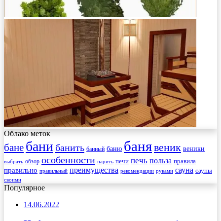
Облако меток
баня
бани
веник
бане
банить
веники
баню
банный
особенности
печь
польза
правила
обзор
печи
выбрать
парить
преимущества
сауна
правильно
сауны
рекомендации
правильный
руками
своими
Популярное
14.06.2022