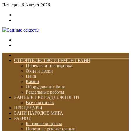
Четверг , 6 Август 2026
Войти
Switch
skin
Меню
Switch
skin
ГЛАВНАЯ
СТРОИТЕЛЬСТВО И РЕМОНТ БАНИ
Проекты и планировка
Окна и двери
Печи
Камни
Оборудование бани
Раздельные работы
БАННЫЕ ПРИНАДЛЕЖНОСТИ
Все о вениках
ПРОЦЕДУРЫ
БАНИ НАРОДОВ МИРА
РАЗНОЕ
Бытовые вопросы
Полезные рекомендации