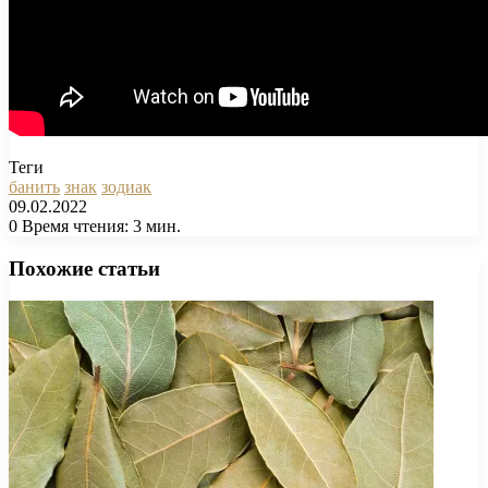
Теги
банить
знак
зодиак
09.02.2022
0
Время чтения: 3 мин.
Facebook
X
Pinterest
Вконтакте
Одноклассники
Messenger
Messenger
WhatsApp
Telegram
Viber
Печатать
Похожие статьи