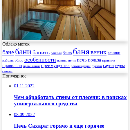
Облако меток
баня
бани
веник
бане
банить
веники
баню
банный
особенности
печь
польза
правила
обзор
печи
выбрать
парить
преимущества
сауна
правильно
сауны
рекомендации
правильный
руками
своими
Популярное
01.11.2022
Чем обработать стены от плесени: в поисках
универсального средства
08.09.2022
Печь Сахара: горячо и еще горячее