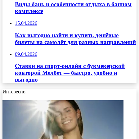
Виды бань и особенности отдыха в банном
комплексе
15.04.2026
Как выгодно найти и купить дешёвые
билеты на самолёт для разных направлений
09.04.2026
Ставки на спорт-онлайн с букмекерской
конторой Мелбет — быстро, удобно и
выгодно
Интересно