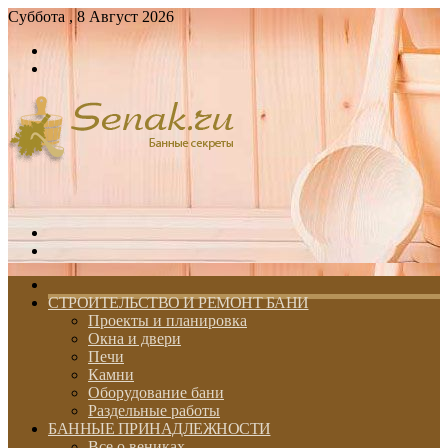
Суббота , 8 Август 2026
Войти
Switch
skin
Меню
Switch
skin
ГЛАВНАЯ
СТРОИТЕЛЬСТВО И РЕМОНТ БАНИ
Проекты и планировка
Окна и двери
Печи
Камни
Оборудование бани
Раздельные работы
БАННЫЕ ПРИНАДЛЕЖНОСТИ
Все о вениках