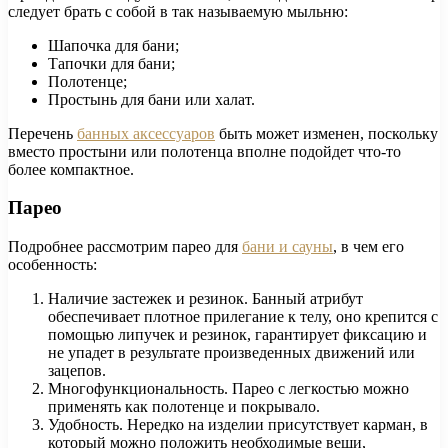
следует брать с собой в так называемую мыльню:
Шапочка для бани;
Тапочки для бани;
Полотенце;
Простынь для бани или халат.
Перечень
банных аксессуаров
быть может изменен, поскольку
вместо простыни или полотенца вполне подойдет что-то
более компактное.
Парео
Подробнее рассмотрим парео для
бани и сауны
, в чем его
особенность:
Наличие застежек и резинок. Банный атрибут
обеспечивает плотное прилегание к телу, оно крепится с
помощью липучек и резинок, гарантирует фиксацию и
не упадет в результате произведенных движений или
зацепов.
Многофункциональность. Парео с легкостью можно
применять как полотенце и покрывало.
Удобность. Нередко на изделии присутствует карман, в
который можно положить необходимые вещи,