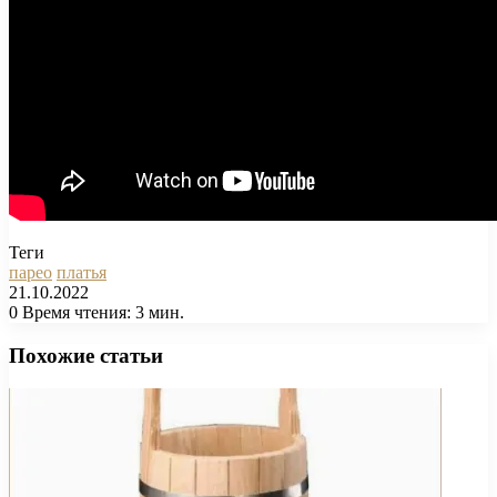
Теги
парео
платья
21.10.2022
0
Время чтения: 3 мин.
Facebook
X
Pinterest
Вконтакте
Одноклассники
Messenger
Messenger
WhatsApp
Telegram
Viber
Печатать
Похожие статьи