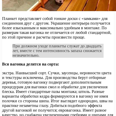
Планкет представляет собой тонкие доски с «замками» для
соединения друг с другом. Украшение интерьера получается
более изысканным и максимально удобным в монтаже. По
размерам такая вагонка не отличается от любой стандартной,
по этой причине и расчеты произвести проще.
При должном уходе планкеты служат до двадцать
лет, вместе с тем интенсивность запаха снижается
незначительно.
Вся вагонка делится на сорта:
экстра. Наивысший сорт. Сучки, заусенцы, неровности цвета
и текстуры исключены. Для производства берут отборные
деревья, готовую вагонку подвергают дополнительным
процедурам для выгонки смол и обработке для увеличения
блеска. Имеет стандартные пазы монтажа; штиль. Разные
варианты обработки кедра формируются в вагонку не имея
полочки со стороны шипа. Итог выглядит однородно, швы на
практике незаметны глазу. Добиться подобного эффекта
другой вагонкой не получится; евровагонка. Имеет разное
качество, но снабжена увеличенными гребнями и шипами для