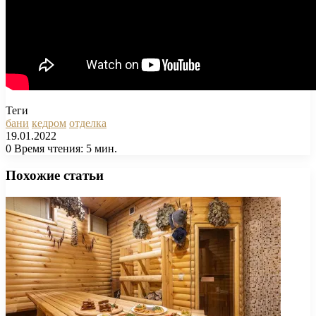
Теги
бани
кедром
отделка
19.01.2022
0
Время чтения: 5 мин.
Facebook
X
Pinterest
Вконтакте
Одноклассники
Messenger
Messenger
WhatsApp
Telegram
Viber
Печатать
Похожие статьи