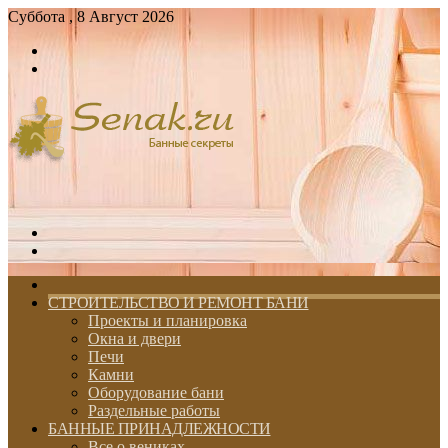
Суббота , 8 Август 2026
Войти
Switch
skin
Меню
Switch
skin
ГЛАВНАЯ
СТРОИТЕЛЬСТВО И РЕМОНТ БАНИ
Проекты и планировка
Окна и двери
Печи
Камни
Оборудование бани
Раздельные работы
БАННЫЕ ПРИНАДЛЕЖНОСТИ
Все о вениках