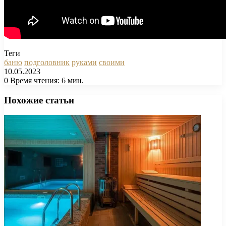
Теги
баню
подголовник
руками
своими
10.05.2023
0
Время чтения: 6 мин.
Facebook
X
Pinterest
Вконтакте
Одноклассники
Messenger
Messenger
WhatsApp
Telegram
Viber
Печатать
Похожие статьи