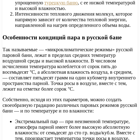
упрощенную
турецкую баню
, с ее низкой температурой
и высокой влажностью.
Интенсивности теплового движения молекул, которое
напрямую зависит от количества тепловой энергии,
направленной на нагрев определенного объема воды.
Особенности кондиций пара в русской бане
Так называемые — «микроклиматические режимы» русской
паровой бани, лежат в пределах средних температур
воздушной среды и высокой влажности. В числовом
исчислении температура колеблется от сорок пять до
восемьдесят °C, а абсолютная влажность воздуха, в среднем,
— составляет пятьдесят грамм на один кубометр внутреннего
пространства парной. Точка росы в воздухе, вместе с тем,
лежит на отметке более сорок °C.
Собственно, исходя из этих параметров, можно создать
своеобразную градацию различных паровых режимов русской
бани — и по температуре и по влажности:
Экстремальный пар — при неизменной температуре,
атмосфера парной имеет более высокую абсолютную
влажность: от семьдесят до сто гр. воды/куб.м. Вместе с
тем, произрастает температура точки росы в воздухе,