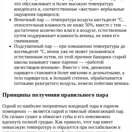
что обуславливает и более высокую температуру
конденсата и, соответственные «жесткие» вербальные
ощущения парящихся;
Веничный пар — температура воздуха шестьдесят °C,
относительная влажность не ниже 50%, вместе с тем —
достаточное количество влаги в воздухе, естественным
путем поддерживает влажность веника, не имея его
смачивания;
Подсушенный пар — при повышении температуры до
восемьдесят °C, веник уже не может увлажняться
естественным путем, по этой причине банщики старой
школы называют такое парение — «работой
шелестящим веником». Вместе с тем, движения
парящего становятся более мягкими и деликатными, а
тело парящегося, в большей степени, обрабатывается
потоками разогретого воздуха, нежели побегами веника.
Принципы получения правильного пара
Одной из наиболее неприятных кондиций пара в парном
помещении — является сырой и тяжелый обжигающий пар.
Он сильно сушит и обжигает губы и его невозможно
вдохнуть полной грудью. Как правило, этот пар имеет
невысокую температуру и образуется при нестабильном и