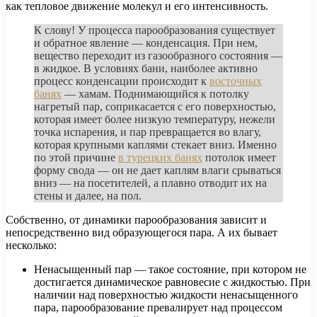
как тепловое движение молекул и его интенсивность.
К слову! У процесса парообразования существует
и обратное явление — конденсация. При нем,
вещество переходит из газообразного состояния —
в жидкое. В условиях бани, наиболее активно
процесс конденсации происходит к
восточных
банях
— хамам. Поднимающийся к потолку
нагретый пар, соприкасается с его поверхностью,
которая имеет более низкую температуру, нежели
точка испарения, и пар превращается во влагу,
которая крупными каплями стекает вниз. Именно
по этой причине
в турецких банях
потолок имеет
форму свода — он не дает каплям влаги срываться
вниз — на посетителей, а плавно отводит их на
стены и далее, на пол.
Собственно, от динамики парообразования зависит и
непосредственно вид образующегося пара. А их бывает
несколько:
Ненасыщенный пар — такое состояние, при котором не
достигается динамическое равновесие с жидкостью. При
наличии над поверхностью жидкости ненасыщенного
пара, парообразование превалирует над процессом