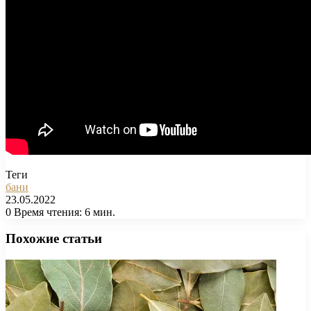
Теги
бани
23.05.2022
0
Время чтения: 6 мин.
Facebook
X
Pinterest
Вконтакте
Одноклассники
Messenger
Messenger
WhatsApp
Telegram
Viber
Печатать
Похожие статьи