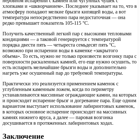
неровном испарении с камней или чугунных чушек с
хлопками и «шкворчанием». Последнее указывает на то, что в
атмосферу попадают мелкие брызги кипящей воды, а вот
температура непосредственно пара недостаточная — она
редко превышает показатель 105-115 °C.
Получить качественный легкий пар с высокими тепловыми
кондициями — а таковой генерируется с температурой
порядка двести пять — четыреста семьдесят пять °C,
возможно при испарении воды в каменке «закрытого
объема». То есть, нужно не только произвести возгонку пара с
поверхности раскаленных камней, его еще нужно осушить, то
есть испарить мельчайшие брызги воды и дополнительно
нагреть уже осушенный пар до требуемой температуры.
Практически это реализуется применением каменок с
углубленным каменным ложем, когда по периметру
устанавливаются массивные ограждающие камни, на которых
и происходит испарение брызг и догревание пара. Еще одним
вариантом выступает использование лабиринтовых каменок,
в которых основное испарение происходит на массивных
камнях нижнего яруса, а далее — паровая возгонка
досушивается в протяженных лабиринтовых ходах.
Заключение