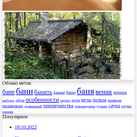
Облако меток
баня
бани
веник
бане
банить
веники
баню
банный
особенности
печь
польза
правила
обзор
печи
выбрать
парить
преимущества
сауна
правильно
сауны
рекомендации
правильный
руками
своими
Популярное
18.10.2022