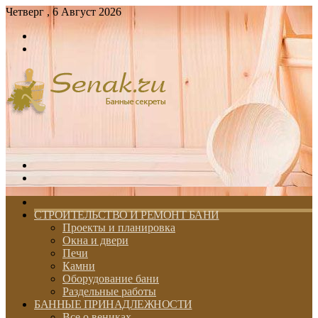
Четверг , 6 Август 2026
Войти
Switch
skin
Меню
Switch
skin
ГЛАВНАЯ
СТРОИТЕЛЬСТВО И РЕМОНТ БАНИ
Проекты и планировка
Окна и двери
Печи
Камни
Оборудование бани
Раздельные работы
БАННЫЕ ПРИНАДЛЕЖНОСТИ
Все о вениках