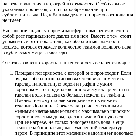
нагрева и кипения в водогрейных емкостях. Особняком от
указанных процессов, стоит парообразование при
сублимации льда. Но, к банным делам, он прямого отношения
не имеет.
Насыщение водяным паром атмосферы помещения влечет за
собой рост парциального давления в нем. Вместе с тем, стоит
упомянуть и этот показатель, как абсолютная влажность
воздуха, которая отражает количество граммов водяного пара
в кубическом метре атмосферы.
От этого зависит скорость и интенсивность испарения воды:
Площади поверхности, с которой оно происходит. Если
рядом в абсолютно одинаковых условиях поместить
тарелку, наполненную водой и графин с узким
горлышком, то за одинаковый промежуток времени из
тарелки воды испарится больше, нежели из графина.
Именно поэтому старые казацкие бани в нижнем
течении Дона и на Тереке оснащались массивными
медными клепаными котлами с максимально широким
горлом и толстым дном, вделанными в банную печь.
При ее нагреве, не только подогревалась вода, а еще
атмосфера бани насыщалась умеренной температуры
паром. В принципе этот механизм напоминает довольно