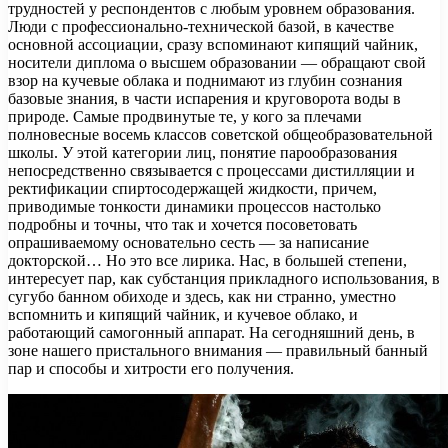
трудностей у респондентов с любым уровнем образования.
Люди с профессионально-технической базой, в качестве
основной ассоциации, сразу вспоминают кипящий чайник,
носители диплома о высшем образовании — обращают свой
взор на кучевые облака и поднимают из глубин сознания
базовые знания, в части испарения и круговорота воды в
природе. Самые продвинутые те, у кого за плечами
полновесные восемь классов советской общеобразовательной
школы. У этой категории лиц, понятие парообразования
непосредственно связывается с процессами дистилляции и
ректификации спиртосодержащей жидкости, причем,
приводимые тонкости динамики процессов настолько
подробны и точны, что так и хочется посоветовать
опрашиваемому основательно сесть — за написание
докторской… Но это все лирика. Нас, в большей степени,
интересует пар, как субстанция прикладного использования, в
сугубо банном обиходе и здесь, как ни странно, уместно
вспомнить и кипящий чайник, и кучевое облако, и
работающий самогонный аппарат. На сегодняшний день, в
зоне нашего пристального внимания — правильный банный
пар и способы и хитрости его получения.