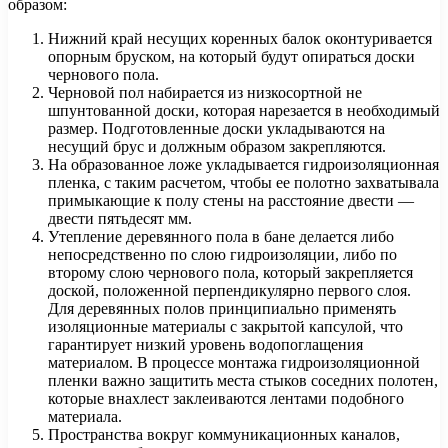
образом:
Нижний край несущих коренных балок оконтуривается
опорным бруском, на который будут опираться доски
чернового пола.
Черновой пол набирается из низкосортной не
шпунтованной доски, которая нарезается в необходимый
размер. Подготовленные доски укладываются на
несущий брус и должным образом закрепляются.
На образованное ложе укладывается гидроизоляционная
пленка, с таким расчетом, чтобы ее полотно захватывала
примыкающие к полу стены на расстояние двести —
двести пятьдесят мм.
Утепление деревянного пола в бане делается либо
непосредственно по слою гидроизоляции, либо по
второму слою чернового пола, который закрепляется
доской, положенной перпендикулярно первого слоя.
Для деревянных полов принципиально применять
изоляционные материалы с закрытой капсулой, что
гарантирует низкий уровень водопоглащения
материалом. В процессе монтажа гидроизоляционной
пленки важно защитить места стыков соседних полотен,
которые внахлест заклеиваются лентами подобного
материала.
Пространства вокруг коммуникационных каналов,