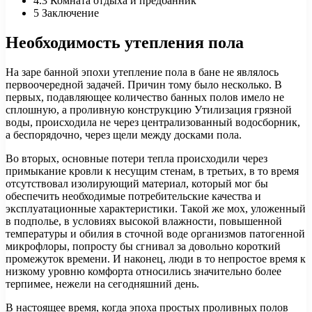
4.3
Комната отдыха и предбанник
5
Заключение
Необходимость утепления пола
На заре банной эпохи утепление пола в бане не являлось
первоочередной задачей. Причин тому было несколько. В
первых, подавляющее количество банных полов имело не
сплошную, а проливную конструкцию Утилизация грязной
воды, происходила не через централизованный водосборник,
а беспорядочно, через щели между досками пола.
Во вторых, основные потери тепла происходили через
примыкание кровли к несущим стенам, в третьих, в то время
отсутствовал изолирующий материал, который мог бы
обеспечить необходимые потребительские качества и
эксплуатационные характеристики. Такой же мох, уложенный
в подполье, в условиях высокой влажности, повышенной
температуры и обилия в сточной воде организмов патогенной
микрофлоры, попросту бы сгнивал за довольно короткий
промежуток времени. И наконец, люди в то непростое время к
низкому уровню комфорта относились значительно более
терпимее, нежели на сегодняшний день.
В настоящее время, когда эпоха простых проливных полов