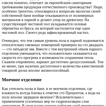
совсем понятно, отвечает ли европейским санитарным
требованиям продукция отечественного производства? Люди,
особенно трепетно, относящиеся к вопросам экологии своей
собственной бани вообще отказываются от полимерных
материалов в парной и делают упор на древесину. На
существующий чистовой пол укладывается силовая
обрешетка из бруса, на который настилается еще один
чистовой пол. Своего рода зафиксированный настил.
Очевидно, что тем самым уровень пола в парной поднимается
относительно смежных помещений примерно на сто двадцать
— сто пятьдесят мм. Вместе с тем внутренний объем парного
отделения уменьшается, что положительно сказывается на
скорости его прогрева и возможности сохранения тепла.
Скажем откровенно, вариант достаточно дискуссионный. Тем
не менее, при наличии достаточного количества качественной
товарной доски вполне жизнеспособный.
Моечное отделение
Как утеплить полы в бане, в ее моечном отделении, где
влажность всегда близка к отметке сто Процентов, а вода на
полу вполне заурядное явление? Исключительно с
применением усиленных мер по гидроизоляции слоя
утеплителя. В этом плане хорошо работает слой минерального