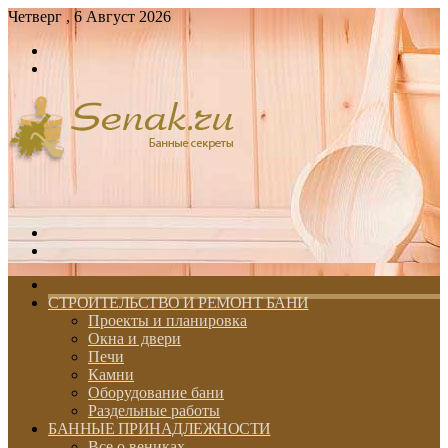
Четверг , 6 Август 2026
Войти
Switch
skin
Меню
Switch
skin
ГЛАВНАЯ
СТРОИТЕЛЬСТВО И РЕМОНТ БАНИ
Проекты и планировка
Окна и двери
Печи
Камни
Оборудование бани
Раздельные работы
БАННЫЕ ПРИНАДЛЕЖНОСТИ
Все о вениках