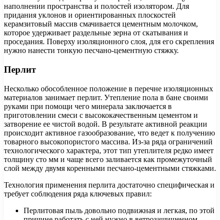
наполнении пространства и полостей изолятором. Для
придания уклонов и ориентированных плоскостей
керамзитовый массив смачивается цементным молочком,
которое удерживает раздельные зерна от скатывания и
проседания. Поверху изоляционного слоя, для его скрепления
нужно нанести тонкую песчано-цементную стяжку.
Перлит
Несколько обособленное положение в перечне изоляционных
материалов занимает перлит. Утепление пола в бане своими
руками при помощи чего минерала заключается в
приготовлении смеси с высококачественным цементом и
затворение ее чистой водой. В результате активной реакции
происходит активное газообразование, что ведет к получению
товарного высокопористого массива. Из-за ряда ограничений
технологического характера, этот тип утеплителя редко имеет
толщину сто мм и чаще всего заливается как промежуточный
слой между двумя коренными песчано-цементными стяжками.
Технология применения перлита достаточно специфическая и
требует соблюдения ряда ключевых правил:
Перлитовая пыль довольно подвижная и легкая, по этой
причине работать с ней нужно в ветрозащищенном