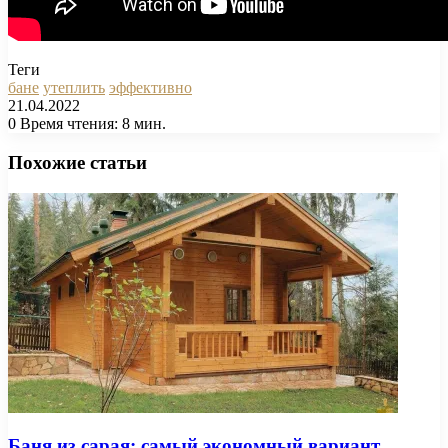
Теги
бане
утеплить
эффективно
21.04.2022
0
Время чтения: 8 мин.
Facebook
X
Pinterest
Вконтакте
Одноклассники
Messenger
Messenger
WhatsApp
Telegram
Viber
Печатать
Похожие статьи
Баня из сарая: самый экономный вариант