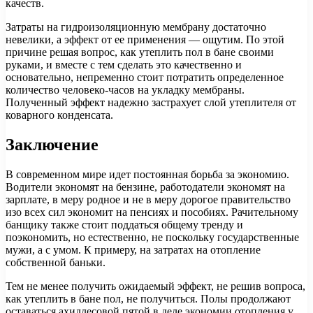
качеств.
Затраты на гидроизоляционную мембрану достаточно
невелики, а эффект от ее применения — ощутим. По этой
причине решая вопрос, как утеплить пол в бане своими
руками, и вместе с тем сделать это качественно и
основательно, непременно стоит потратить определенное
количество человеко-часов на укладку мембраны.
Полученный эффект надежно застрахует слой утеплителя от
коварного конденсата.
Заключение
В современном мире идет постоянная борьба за экономию.
Водители экономят на бензине, работодатели экономят на
зарплате, в меру родное и не в меру дорогое правительство
изо всех сил экономит на пенсиях и пособиях. Рачительному
банщику также стоит поддаться общему тренду и
поэкономить, но естественно, не поскольку государственные
мужи, а с умом. К примеру, на затратах на отопление
собственной баньки.
Тем не менее получить ожидаемый эффект, не решив вопроса,
как утеплить в бане пол, не получиться. Полы продолжают
оставаться ахиллесовой пятой в деле экономии отопления у