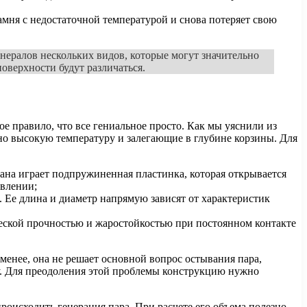
амня с недостаточной температурой и снова потеряет свою
нералов нескольких видов, которые могут значительно
оверхности будут различаться.
е правило, что все гениальное просто. Как мы уяснили из
но высокую температуру и залегающие в глубине корзины. Для
ана играет подпружиненная пластинка, которая открывается
авлении;
 Ее длина и диаметр напрямую зависят от характеристик
еской прочностью и жаростойкостью при постоянном контакте
менее, она не решает основной вопрос остывания пара,
ру. Для преодоления этой проблемы конструкцию нужно
оисходить генерация пара. При расчете его объема полезно