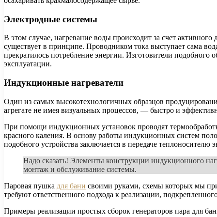
осахаривать крахмалосодержащее сырье.
Электродные системы
В этом случае, нагревание воды происходит за счет активного
существует в принципе. Проводником тока выступает сама вода
прекратилось потребление энергии. Изготовители подобного 
эксплуатации.
Индукционные нагреватели
Один из самых высокотехнологичных образцов продуцирования
агрегате не имея визуальных процессов, — быстро и эффекти
При помощи индукционных установок проводят термообработку 
красного каления. В основу работы индукционных систем поло
подобного устройства заключается в передаче теплоносителю э
Надо сказать! Элементы конструкции индукционного нагр
монтаж и обслуживание системы.
Паровая пушка
для бани
своими руками, схемы которых мы при
требуют ответственного подхода к реализации, подкрепленног
Примеры реализации простых сборок генераторов пара для бан