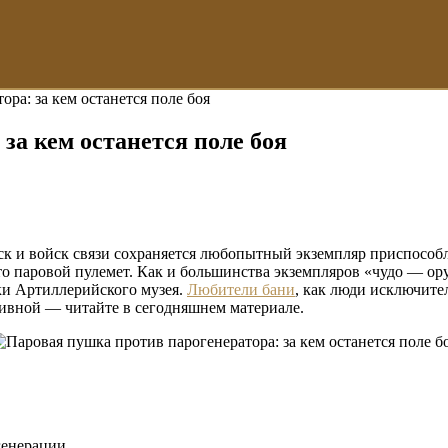
ра: за кем останется поле боя
за кем останется поле боя
к и войск связи сохраняется любопытный экземпляр приспособ
е то паровой пулемет. Как и большинства экземпляров «чудо — ор
ки Артиллерийского музея.
Любители бани
, как люди исключите
тивной — читайте в сегодняшнем материале.
генерации