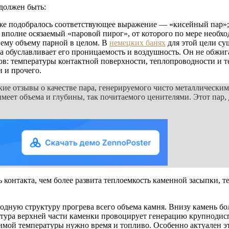
 должен быть:
аже подобралось соответствующее выражение — «кисейный пар»;
 вполне осязаемый «паровой пирог», от которого по мере нео
нему объему парной в целом. В
немецких банях
для этой цели су
обуславливает его проницаемость и воздушность. Он не обжигае
ов: температуры контактной поверхности, теплопроводности и 
 и прочего.
ие отзывы о качестве пара, генерируемого чисто металлически
 имеет объема и глубины, так почитаемого ценителями. Этот пар,
ь контакта, чем более развита теплоемкость каменной засыпки, 
ную структуру прогрева всего объема камня. Внизу камень более
атура верхней части каменки провоцирует генерацию крупнодисп
имой температуры нужно время и топливо. Особенно актуален эт