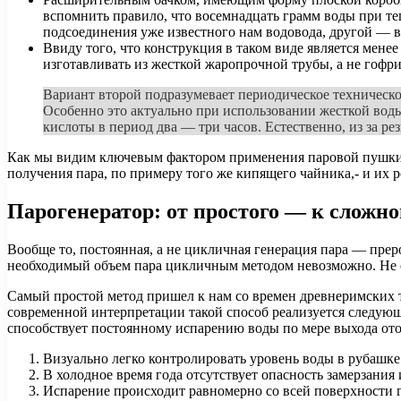
вспомнить правило, что восемнадцать грамм воды при теп
подсоединения уже известного нам водовода, другой — 
Ввиду того, что конструкция в таком виде является мене
изготавливать из жесткой жаропрочной трубы, а не гофри
Вариант второй подразумевает периодическое техническо
Особенно это актуально при использовании жесткой вод
кислоты в период два — три часов. Естественно, из за ре
Как мы видим ключевым фактором применения паровой пушки я
получения пара, по примеру того же кипящего чайника,- и их р
Парогенератор: от простого — к сложн
Вообще то, постоянная, а не цикличная генерация пара — прер
необходимый объем пара цикличным методом невозможно. Не сле
Самый простой метод пришел к нам со времен древнеримских т
современной интерпретации такой способ реализуется следующ
способствует постоянному испарению воды по мере выхода от
Визуально легко контролировать уровень воды в рубашке 
В холодное время года отсутствует опасность замерзания 
Испарение происходит равномерно со всей поверхности 