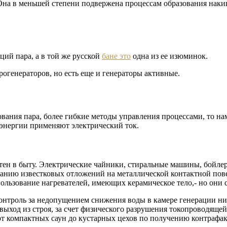
Она в меньшей степени подвержена процессам образования наки
ий пара, а в той же русской
бане это
одна из ее изюминок.
рогенераторов, но есть еще и генераторы активные.
вания пара, более гибкие методы управления процессами, то на
й энергии применяют электрический ток.
н в быту. Электрические чайники, стиральные машины, бойлеры
ванию известковых отложений на металлической контактной пове
ользование нагревателей, имеющих керамическое тело,- но они
контроль за недопущением снижения воды в камере генерации н
и выход из строя, за счет физического разрушения токопроводящ
от компактных саун до кустарных цехов по получению контрафа