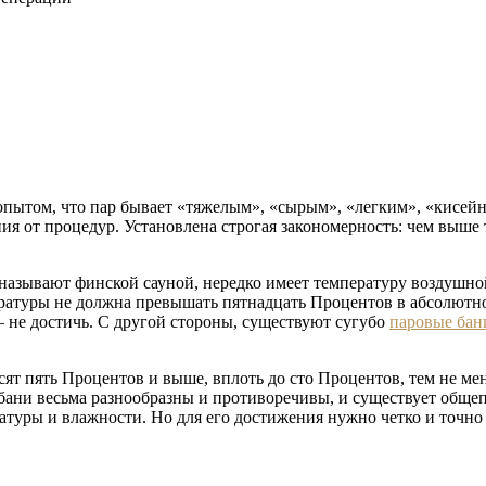
ытом, что пар бывает «тяжелым», «сырым», «легким», «кисейным
ия от процедур. Установлена строгая закономерность: чем выш
называют финской сауной, нередко имеет температуру воздушной
пературы не должна превышать пятнадцать Процентов в абсолютн
— не достичь. С другой стороны, существуют сугубо
паровые бан
сят пять Процентов и выше, вплоть до сто Процентов, тем не ме
 бани весьма разнообразны и противоречивы, и существует обще
туры и влажности. Но для его достижения нужно четко и точно 