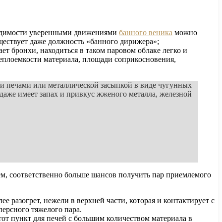
бходимости уверенными движениями
банного веника
можно
ществует даже должность «банного дирижера»;
т бронхи, находиться в таком паровом облаке легко и
теплоемкости материала, площади соприкосновения,
ми печами или металлической засыпкой в виде чугунных
 даже имеет запах и привкус жженого металла, железной
тем, соответственно больше шансов получить пар приемлемого
 разогрет, нежели в верхней части, которая и контактирует с
ерсного тяжелого пара.
от пункт для печей с большим количеством материала в