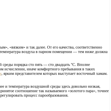
», «вязким» и так далее. От его качества, соответственно
е температура воздуха в парном помещении — тем ниже должна
 среды порядка сто пять — сто двадцать °C. Вполне
ом исчислении, иначе комфортного пребывания в таких
и
, ярким представителем которых выступает восточный хамам.
нее и температура воздушной среды здесь довольно низкая,
принятое соотношение так называемого «золотого пара», точнее
регулировать процесс парообразования.