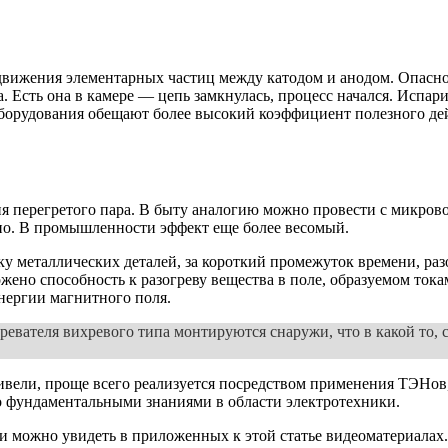
 движения элементарных частиц между катодом и анодом. Опасно
. Есть она в камере — цепь замкнулась, процесс начался. Испар
оборудования обещают более высокий коэффициент полезного де
 перегретого пара. В быту аналогию можно провести с микрово
вно. В промышленности эффект еще более весомый.
металлических деталей, за короткий промежуток времени, разог
жено способность к разогреву вещества в поле, образуемом ток
нергии магнитного поля.
евателя вихревого типа монтируются снаружи, что в какой то,
вели, проще всего реализуется посредством применения ТЭНов
о фундаментальными знаниями в области электротехники.
и можно увидеть в приложенных к этой статье видеоматериалах.