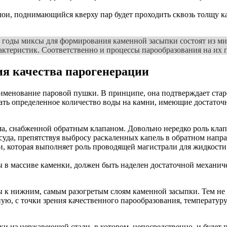
лои, поднимающийся кверху пар будет проходить сквозь толщу к
 годы миксы для формирования каменной засыпки состоят из ми
актеристик. Соответственно и процессы парообразования на их п
ия качества парогенерации
именование паровой пушки. В принципе, она подтверждает старо
ать определенное количество воды на камни, имеющие достаточ
а, снабженной обратным клапаном. Довольно нередко роль клап
суда, препятствуя выбросу раскаленных капель в обратном напр
, которая выполняет роль проводящей магистрали для жидкости.
 в массиве каменки, должен быть наделен достаточной механич
ы к нижним, самым разогретым слоям каменной засыпки. Тем не 
ую, с точки зрения качественного парообразования, температу
из нержавеющей стали, в котором, непосредственно, и будет пр