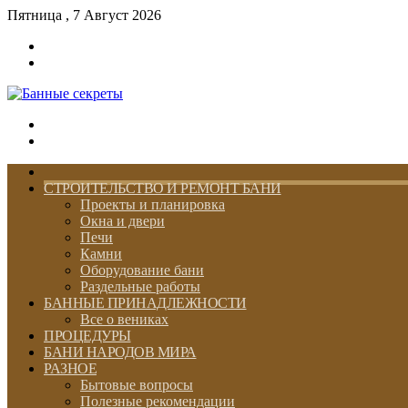
Пятница , 7 Август 2026
Войти
Switch
skin
Меню
Switch
skin
ГЛАВНАЯ
СТРОИТЕЛЬСТВО И РЕМОНТ БАНИ
Проекты и планировка
Окна и двери
Печи
Камни
Оборудование бани
Раздельные работы
БАННЫЕ ПРИНАДЛЕЖНОСТИ
Все о вениках
ПРОЦЕДУРЫ
БАНИ НАРОДОВ МИРА
РАЗНОЕ
Бытовые вопросы
Полезные рекомендации