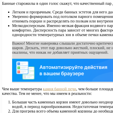
Банные старожилы в один голос скажут, что качественный пар
Легким и прозрачным. Среди банных эстетов для него д
Уверенно формировать под потолком парного помещения
отнимать порции и распределять по полкам или внутрен
Мелкодисперсным. Именно мелкая фракция водяного пара 
комфортно. Дисперсность пара зависит от многих фактор
однородности температурных зон в объеме печки каменки
Важно! Многие наверняка слышали достаточно критическ
шаров. Дескать, этот пар довольно жесткий, плоский, не
окалины, что никак не добавляет приятных ощущений.
Чем выше температура
камня банной печи
, чем больше площад
качества. Тем не менее, что мы имеем в реальности:
Большая часть каменных корзин имеют довольно неоднород
водой, в период парообразования. Недостаточная темпер
Для прогрева всего объема каменной корзины до необход