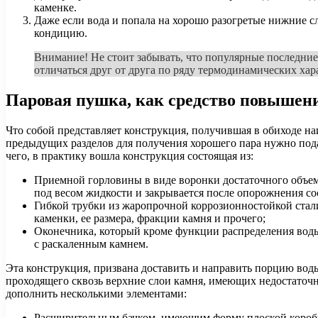
каменке.
Даже если вода и попала на хорошо разогретые нижние с
кондицию.
Внимание! Не стоит забывать, что популярные последние
отличаться друг от друга по ряду термодинамических хар
Паровая пушка, как средство повышен
Что собой представляет конструкция, получившая в обиходе на
предыдущих разделов для получения хорошего пара нужно под
чего, в практику вошла конструкция состоящая из:
Приемной горловины в виде воронки достаточного объем
под весом жидкости и закрывается после опорожнения со
Гибкой трубки из жаропрочной коррозионностойкой стали
каменки, ее размера, фракции камня и прочего;
Оконечника, который кроме функции распределения воды
с раскаленным камнем.
Эта конструкция, призвана доставить и направить порцию вод
проходящего сквозь верхние слои камня, имеющих недостаточн
дополнить несколькими элементами:
Расширительным бачком, имеющим форму плоской коробки 