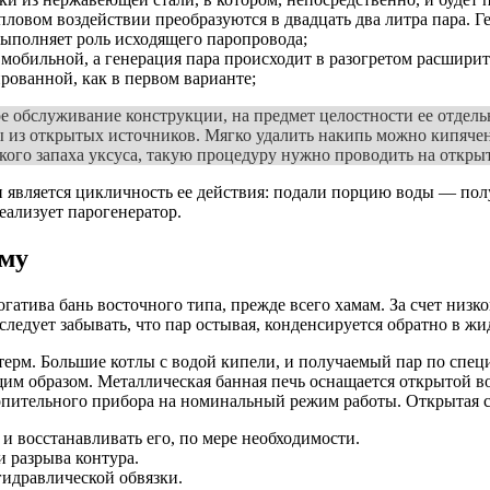
ловом воздействии преобразуются в двадцать два литра пара. Ге
выполняет роль исходящего паропровода;
е мобильной, а генерация пара происходит в разогретом расшири
рованной, как в первом варианте;
е обслуживание конструкции, на предмет целостности ее отдель
ы из открытых источников. Мягко удалить накипь можно кипячен
зкого запаха уксуса, такую процедуру нужно проводить на откры
вляется цикличность ее действия: подали порцию воды — получ
еализует парогенератор.
ому
огатива бань восточного типа, прежде всего хамам. За счет ни
дует забывать, что пар остывая, конденсируется обратно в жид
ерм. Большие котлы с водой кипели, и получаемый пар по спец
им образом. Металлическая банная печь оснащается открытой в
опительного прибора на номинальный режим работы. Открытая с
и восстанавливать его, по мере необходимости.
и разрыва контура.
гидравлической обвязки.