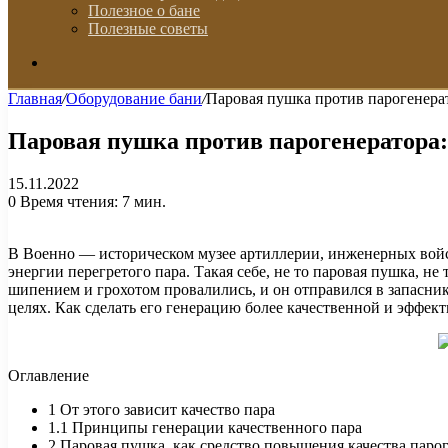
Полезное о бане
Полезные советы
Искать
Главная
/
Оборудование бани
/
Паровая пушка против парогенерато
Паровая пушка против парогенератора: 
15.11.2022
0
Время чтения: 7 мин.
В Военно — историческом музее артиллерии, инженерных войс
энергии перегретого пара. Такая себе, не то паровая пушка, н
шипением и грохотом провалились, и он отправился в запасни
целях. Как сделать его генерацию более качественной и эффек
Оглавление
1
От этого зависит качество пара
1.1
Принципы генерации качественного пара
2
Паровая пушка, как средство повышения качества паро