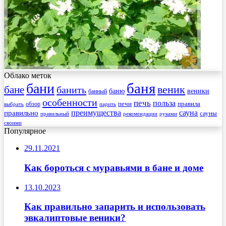
Облако меток
баня
бани
веник
бане
банить
веники
баню
банный
особенности
печь
польза
правила
обзор
печи
выбрать
парить
преимущества
сауна
правильно
сауны
рекомендации
правильный
руками
своими
Популярное
29.11.2021
Как бороться с муравьями в бане и доме
13.10.2023
Как правильно запарить и использовать
эвкалиптовые веники?