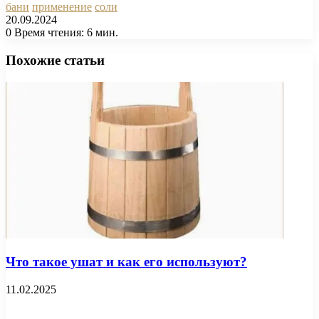
бани
применение
соли
20.09.2024
0
Время чтения: 6 мин.
Facebook
X
Pinterest
Вконтакте
Одноклассники
Messenger
Messenger
WhatsApp
Telegram
Viber
Печатать
Похожие статьи
Что такое ушат и как его используют?
11.02.2025