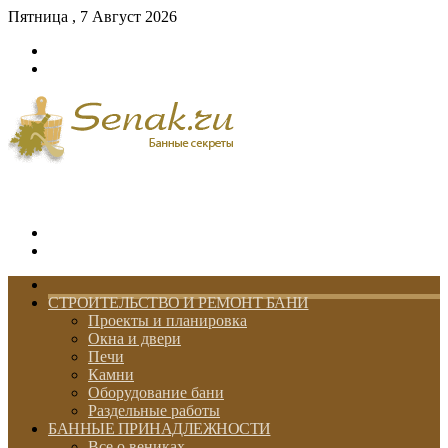
Пятница , 7 Август 2026
Войти
Switch
skin
Меню
Switch
skin
ГЛАВНАЯ
СТРОИТЕЛЬСТВО И РЕМОНТ БАНИ
Проекты и планировка
Окна и двери
Печи
Камни
Оборудование бани
Раздельные работы
БАННЫЕ ПРИНАДЛЕЖНОСТИ
Все о вениках