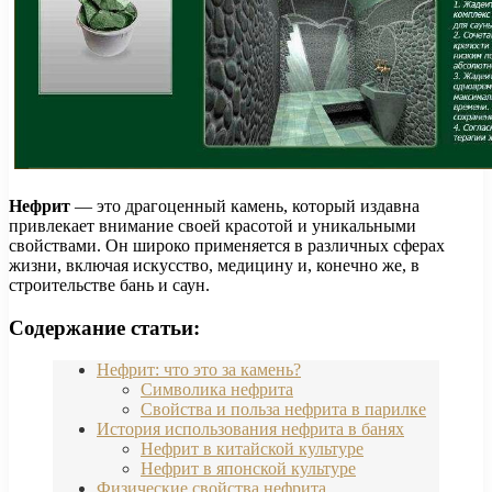
Нефрит
— это драгоценный камень, который издавна
привлекает внимание своей красотой и уникальными
свойствами. Он широко применяется в различных сферах
жизни, включая искусство, медицину и, конечно же, в
строительстве бань и саун.
Содержание статьи:
Нефрит: что это за камень?
Символика нефрита
Свойства и польза нефрита в парилке
История использования нефрита в банях
Нефрит в китайской культуре
Нефрит в японской культуре
Физические свойства нефрита