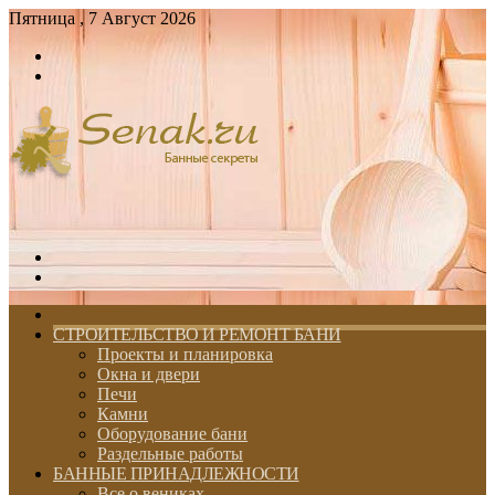
Пятница , 7 Август 2026
Войти
Switch
skin
Меню
Switch
skin
ГЛАВНАЯ
СТРОИТЕЛЬСТВО И РЕМОНТ БАНИ
Проекты и планировка
Окна и двери
Печи
Камни
Оборудование бани
Раздельные работы
БАННЫЕ ПРИНАДЛЕЖНОСТИ
Все о вениках