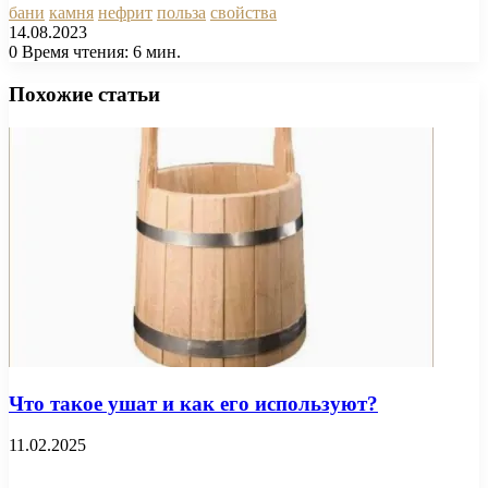
бани
камня
нефрит
польза
свойства
14.08.2023
0
Время чтения: 6 мин.
Facebook
X
Pinterest
Вконтакте
Одноклассники
Messenger
Messenger
WhatsApp
Telegram
Viber
Печатать
Похожие статьи
Что такое ушат и как его используют?
11.02.2025