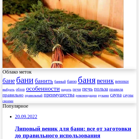
Облако меток
баня
бани
веник
бане
банить
веники
баню
банный
особенности
печь
польза
правила
обзор
печи
выбрать
парить
преимущества
сауна
правильно
сауны
рекомендации
правильный
руками
своими
Популярное
20.09.2022
Липовый веник для бани: все от заготовки
до правильного использования