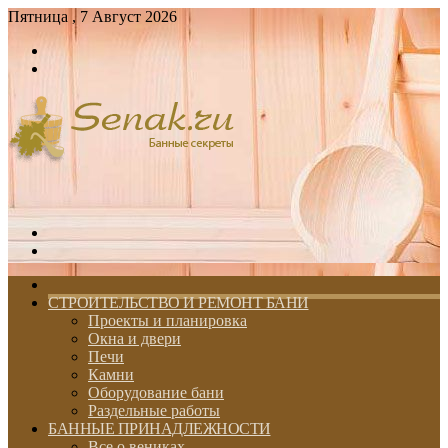
Пятница , 7 Август 2026
Войти
Switch
skin
Меню
Switch
skin
ГЛАВНАЯ
СТРОИТЕЛЬСТВО И РЕМОНТ БАНИ
Проекты и планировка
Окна и двери
Печи
Камни
Оборудование бани
Раздельные работы
БАННЫЕ ПРИНАДЛЕЖНОСТИ
Все о вениках