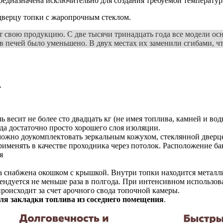
 предназначена исключительно для создания требуемой температ
дверцу топки с жаропрочным стеклом.
т свою продукцию. С две тысячи тринадцать года все модели о
 печей было уменьшено. В двух местах их заменили сгибами, чт
.
ль весит не более сто двадцать кг (не имея топлива, камней и 
да достаточно просто хорошего слоя изоляции.
можно доукомплектовать зеркальным кожухом, стеклянной дверц
именять в качестве проходника через потолок. Расположение ба
я
ка снабжена окошком с крышкой. Внутри топки находится металл
мендуется не меньше раза в полгода. При интенсивном использов
происходит за счет арочного свода топочной камеры.
ля закладки топлива из соседнего помещения
.