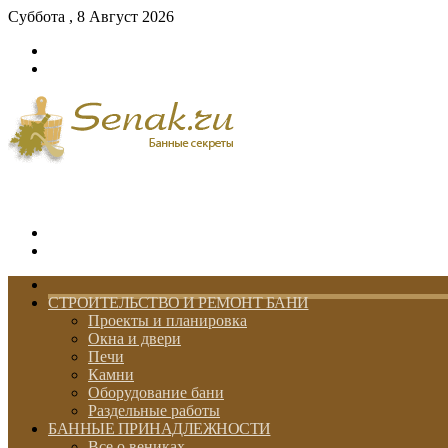
Суббота , 8 Август 2026
Войти
Switch
skin
Меню
Switch
skin
ГЛАВНАЯ
СТРОИТЕЛЬСТВО И РЕМОНТ БАНИ
Проекты и планировка
Окна и двери
Печи
Камни
Оборудование бани
Раздельные работы
БАННЫЕ ПРИНАДЛЕЖНОСТИ
Все о вениках