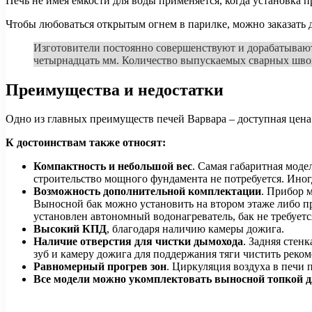
Печь не имея емкости для воды применяется, когда установка
Чтобы любоваться открытым огнем в парилке, можно заказать 
Изготовители постоянно совершенствуют и дорабатываю
четырнадцать мм. Количество выпускаемых сварных швов
Преимущества и недостатки
Одно из главных преимуществ печей Варвара – доступная цена
К достоинствам также относят:
Компактность и небольшой вес
. Самая габаритная моде
строительство мощного фундамента не потребуется. Иног
Возможность дополнительной комплектации
. Прибор 
Выносной бак можно установить на втором этаже либо пр
установлен автономный водонагреватель, бак не требуетс
Высокий КПД
, благодаря наличию камеры дожига.
Наличие отверстия для чистки дымохода
. Задняя стен
зуб и камеру дожига для поддержания тяги чистить реко
Равномерный прогрев зон
. Циркуляция воздуха в печи 
Все модели можно укомплектовать выносной топкой д