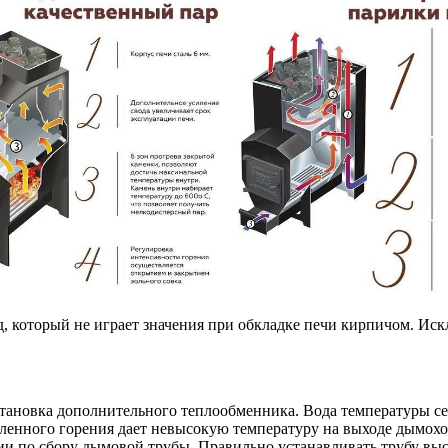
 который не играет значения при обкладке печи кирпичом. Иск
тановка дополнительного теплообменника. Вода температуры семь
дленного горения дает невысокую температуру на выходе дымохо
и по сбору дымовой трубы. Правильно устанавливать трубу высо