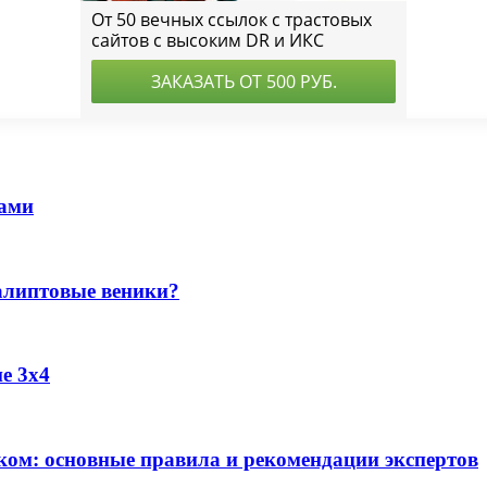
ками
алиптовые веники?
е 3х4
иком: основные правила и рекомендации экспертов