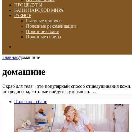
ПРОЦЕДУРЫ
БАНИ НАРОДОВ МИРА
РАЗНОЕ
Бытовые вопросы
Полезные рекомендации
Полезное о бане
Полезные советы
Искать
Главная
/
домашние
домашние
Скраб для тела – это популярный способ отшелушивания кожи.
ингредиенты, которые найдутся у каждого. …
Полезное о бане