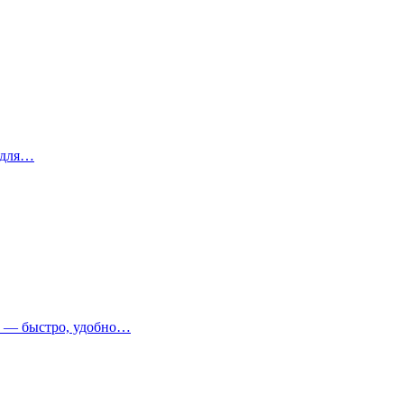
 для…
т — быстро, удобно…