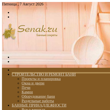
Пятница , 7 Август 2026
Войти
Switch
skin
Меню
Switch
skin
ГЛАВНАЯ
СТРОИТЕЛЬСТВО И РЕМОНТ БАНИ
Проекты и планировка
Окна и двери
Печи
Камни
Оборудование бани
Раздельные работы
БАННЫЕ ПРИНАДЛЕЖНОСТИ
Все о вениках