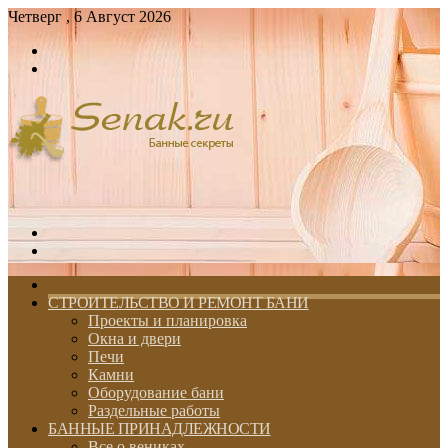
Четверг , 6 Август 2026
Войти
Switch
skin
Меню
Switch
skin
ГЛАВНАЯ
СТРОИТЕЛЬСТВО И РЕМОНТ БАНИ
Проекты и планировка
Окна и двери
Печи
Камни
Оборудование бани
Раздельные работы
БАННЫЕ ПРИНАДЛЕЖНОСТИ
Все о вениках