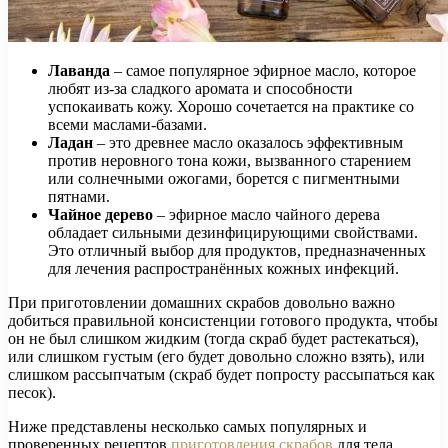
Лаванда
– самое популярное эфирное масло, которое
любят из-за сладкого аромата и способности
успокаивать кожу. Хорошо сочетается на практике со
всеми маслами-базами.
Ладан
– это древнее масло оказалось эффективным
против неровного тона кожи, вызванного старением
или солнечными ожогами, борется с пигментными
пятнами.
Чайное дерево
– эфирное масло чайного дерева
обладает сильными дезинфицирующими свойствами.
Это отличный выбор для продуктов, предназначенных
для лечения распространённых кожных инфекций.
При приготовлении домашних скрабов довольно важно
добиться правильной консистенции готового продукта, чтобы
он не был слишком жидким (тогда скраб будет растекаться),
или слишком густым (его будет довольно сложно взять), или
слишком рассыпчатым (скраб будет попросту рассыпаться как
песок).
Ниже представлены несколько самых популярных и
проверенных рецептов
приготовления скрабов
для тела,