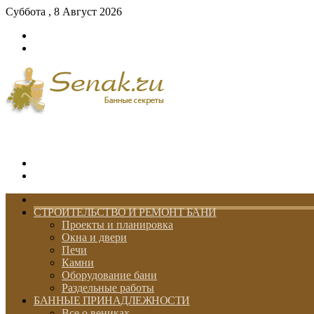
Суббота , 8 Август 2026
Войти
Switch
skin
Меню
Switch
skin
ГЛАВНАЯ
СТРОИТЕЛЬСТВО И РЕМОНТ БАНИ
Проекты и планировка
Окна и двери
Печи
Камни
Оборудование бани
Раздельные работы
БАННЫЕ ПРИНАДЛЕЖНОСТИ
Все о вениках