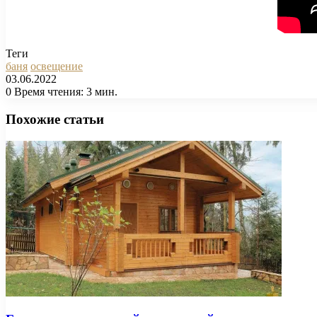
Теги
баня
освещение
03.06.2022
0
Время чтения: 3 мин.
Facebook
X
Pinterest
Вконтакте
Одноклассники
Messenger
Messenger
WhatsApp
Telegram
Viber
Печатать
Похожие статьи