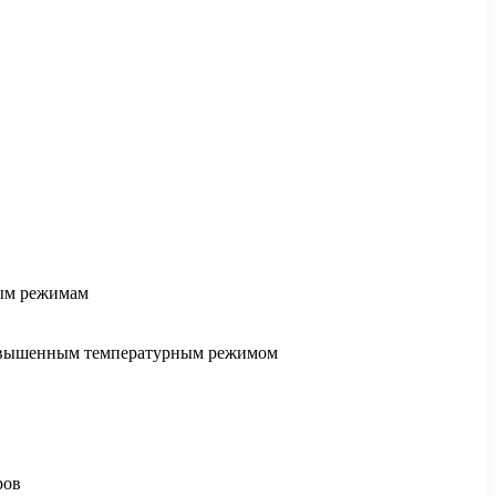
ным режимам
 повышенным температурным режимом
ров