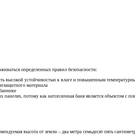
живаться определенных правил безопасности:
ать высокой устойчивостью к влаге и повышенным температур
незащитного материала
дбаннике
ых панелях, потому как натопленная баня является объектом с
мендуемая высота от земли – два метра семьдесят пять сантимет