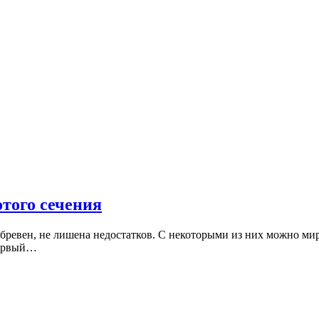
отого сечения
з бревен, не лишена недостатков. С некоторыми из них можно м
первый…