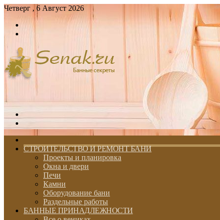
Четверг , 6 Август 2026
Войти
Switch
skin
Меню
Switch
skin
ГЛАВНАЯ
СТРОИТЕЛЬСТВО И РЕМОНТ БАНИ
Проекты и планировка
Окна и двери
Печи
Камни
Оборудование бани
Раздельные работы
БАННЫЕ ПРИНАДЛЕЖНОСТИ
Все о вениках