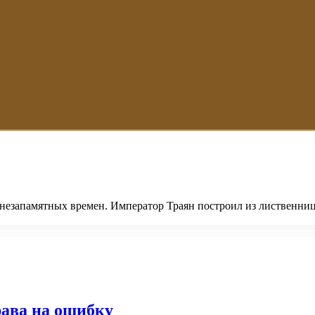
езапамятных времен. Император Траян построил из лиственницы м
права на ошибку