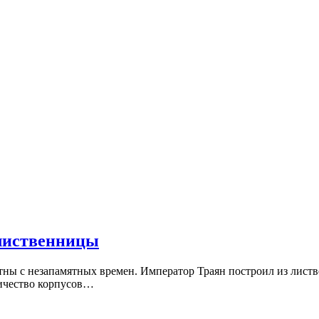
 лиственницы
ы с незапамятных времен. Император Траян построил из листвен
личество корпусов…