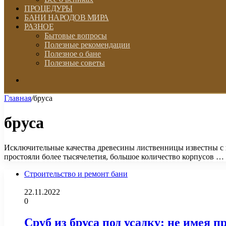
ПРОЦЕДУРЫ
БАНИ НАРОДОВ МИРА
РАЗНОЕ
Бытовые вопросы
Полезные рекомендации
Полезное о бане
Полезные советы
Искать
Главная
/
бруса
бруса
Исключительные качества древесины лиственницы известны с н
простояли более тысячелетия, большое количество корпусов …
Строительство и ремонт бани
22.11.2022
0
Сруб из бруса под усадку: не имея 