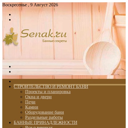
Воскресенье , 9 Август 2026
Войти
Switch
skin
Меню
Switch
skin
ГЛАВНАЯ
СТРОИТЕЛЬСТВО И РЕМОНТ БАНИ
Проекты и планировка
Окна и двери
Печи
Камни
Оборудование бани
Раздельные работы
БАННЫЕ ПРИНАДЛЕЖНОСТИ
Все о вениках