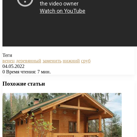
Теги
венец
деревянный
заменить
нижний
сруб
04.05.2022
0
Время чтения: 7 мин.
Facebook
X
Pinterest
Вконтакте
Одноклассники
Messenger
Messenger
WhatsApp
Telegram
Viber
Печатать
Похожие статьи