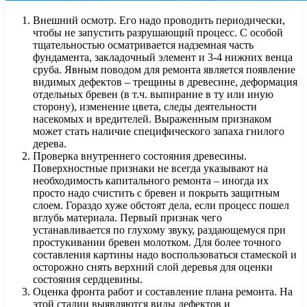
Внешний осмотр. Его надо проводить периодически,
чтобы не запустить разрушающий процесс. С особой
тщательностью осматривается надземная часть
фундамента, закладочный элемент и 3-4 нижних венца
сруба. Явным поводом для ремонта является появление
видимых дефектов – трещины в древесине, деформация
отдельных бревен (в т.ч. выпирание в ту или иную
сторону), изменение цвета, следы деятельности
насекомых и вредителей. Выраженным признаком
может стать наличие специфического запаха гнилого
дерева.
Проверка внутреннего состояния древесины.
Поверхностные признаки не всегда указывают на
необходимость капитального ремонта – иногда их
просто надо счистить с бревен и покрыть защитным
слоем. Гораздо хуже обстоят дела, если процесс пошел
вглубь материала. Первый признак чего
устанавливается по глухому звуку, раздающемуся при
простукивании бревен молотком. Для более точного
составления картины надо воспользоваться стамеской и
осторожно снять верхний слой деревья для оценки
состояния сердцевины.
Оценка фронта работ и составление плана ремонта. На
этой стадии выявляются виды дефектов и