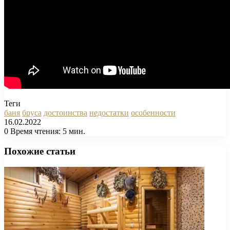
Теги
баня
бруса
достоинства
недостатки
особенности
16.02.2022
0
Время чтения: 5 мин.
Facebook
X
Pinterest
Вконтакте
Одноклассники
Messenger
Messenger
WhatsApp
Telegram
Viber
Печатать
Похожие статьи