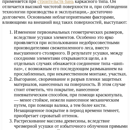
применяется при
строительств бань
каркасного типа. Он
отличается высокой чистотой поверхности и, при соблюдении
технологии производства и эксплуатации,- достаточно
долговечен. Основными неблагоприятными факторами,
влияющими на внешний вид таких поверхностей, выступают:
Изменение первоначальных геометрических размеров,
вследствие усушки элементов. Особенно это ярко
проявляется при использовании недобросовестными
производителями свежепиленного леса, вместо
высушенного столярного. В результате усушки, между
соседними элементами открываются щели, а в
отдельных случаях обнажается соединение типа «шип-
паз», с возможным его последующим размыканием на
прослабленных, при некачественном монтаже, участках.
Выгорание, сворачивание и разрыв пленки защитных
материалов, нанесенных на поверхность. В этом случае
стоит отметить, что покрытие, нанесенное
пневматическим способом, при помощи краскопульта,
— менее стойкое, нежели нанесенное механическим
путем, при помощи валика, а тем более кисти.
Незащищенное покрытие в период времени темнеет,
приобретает сероватый оттенок.
Растрескивание массива древесины, вследствие
чрезмерной усушки от избыточного облучения прямыми