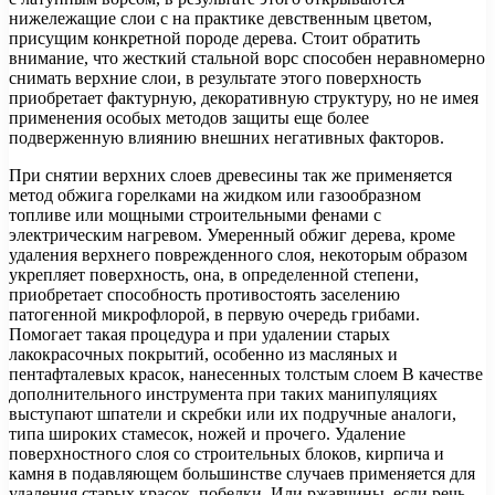
нижележащие слои с на практике девственным цветом,
присущим конкретной породе дерева. Стоит обратить
внимание, что жесткий стальной ворс способен неравномерно
снимать верхние слои, в результате этого поверхность
приобретает фактурную, декоративную структуру, но не имея
применения особых методов защиты еще более
подверженную влиянию внешних негативных факторов.
При снятии верхних слоев древесины так же применяется
метод обжига горелками на жидком или газообразном
топливе или мощными строительными фенами с
электрическим нагревом. Умеренный обжиг дерева, кроме
удаления верхнего поврежденного слоя, некоторым образом
укрепляет поверхность, она, в определенной степени,
приобретает способность противостоять заселению
патогенной микрофлорой, в первую очередь грибами.
Помогает такая процедура и при удалении старых
лакокрасочных покрытий, особенно из масляных и
пентафталевых красок, нанесенных толстым слоем В качестве
дополнительного инструмента при таких манипуляциях
выступают шпатели и скребки или их подручные аналоги,
типа широких стамесок, ножей и прочего. Удаление
поверхностного слоя со строительных блоков, кирпича и
камня в подавляющем большинстве случаев применяется для
удаления старых красок, побелки. Или ржавчины, если речь