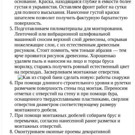
основание. Краска, находящаяся глубже в емкости более
густая и укрывистая. Оставляем фронт работ на сутки
для полного высыхания. Нанесение густой краски
шпателем позволит получить фактурную бархатистую
поверхность.
Подготавливаем пиломатериалы для монтирования.
Ленточной или вибрационной шлифовальной
машинкой сносим верхний слой древесины, открывая
нижележащие слои, с их естественным древесным
рисунком. Стоит помнить, чем тоньше абразив — тем
ярче проявится рисунок древесины. Хорошенько
удаляем пыль и наносим на лицо и торцы бруса
морилку, стараясь получить ровный естественный цвет
на переходах. Засверливаем монтажные отверстия.
При помощи длинного строительного уровня и рулетки
размечаем поверхность стены под монтаж. Переносим
отметки с отверстий на стену и при помощи бура,
оснащенного твердосплавными пластинками, сверлим
отверстия диаметром соответствующему размеру
монтажного дюбеля.
При помощи монтажных дюбелей собираем брус и
перемычки, согласно нанесенной ранее разметки и
монтажных отверстий.
Оконтуриваем оконные проемы декоративной