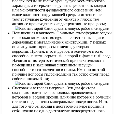
поверхностям не только урон сугубо косметического
характера, а и серьезно нарушить целостность кладки
или монолитности фундаментного основания. Чем
выше влажность окружающей среды и интенсивнее
температурные колебания от минуса к плюсу, тем
активнее происходят такие деструктивные процессы;
Повышенная влажность. Обильные атмосферные осадки
и высокая влажность воздуха — естественные враги
деревянных и металлических конструкций. У первых
они запускают процессы гниения, у вторых —
коррозии. Причем, и то и другое, в конечном итоге,
способно нанести серьезный, а порой и фатальный вред.
Начиная от потери эстетической привлекательности
помещения и заканчивая снижением несущей
способности его элементов в целом. Именно по этой
причине вопросы гидроизоляции так остро стоят перед
собственником бани;
Снеговая и ветровая нагрузка. Эти два фактора
оказывают влияние, в основном, проявлениями
ветровой и водной эрозии, влиянию которых в большей
степени подвержены минеральные поверхности. И то,
для того что бы эрозия в достаточной мере проявила
себя, нужно не одно десятилетие непосредственного