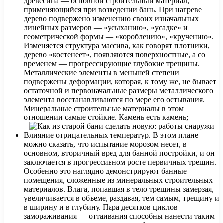
древесина — основной строительный материал,
применяющийся при возведении бань. При нагреве
дерево подвержено изменению своих изначальных
линейных размеров — «усыханию», «усадке» и
геометрической формы — «короблению», «кручению».
Изменяется структура массива, как говорят плотники,
дерево «костенеет», появляются поверхностные, а со
временем — прогрессирующие глубокие трещины.
Металлические элементы в меньшей степени
подвержены деформации, которая, к тому же, не бывает
остаточной и первоначальные размеры металлического
элемента восстанавливаются по мере его остывания.
Минеральные строительные материалы в этом
отношении самые стойкие. Камень есть камень;
Влияние отрицательных температур. В этом плане
можно сказать, что испытание морозом несет, в
основном, вторичный вред для банной постройки, и он
заключается в прогрессивном росте первичных трещин.
Особенно это наглядно демонстрируют банные
помещения, сложенные из минеральных строительных
материалов. Влага, попавшая в тело трещины замерзая,
увеличивается в объеме, раздавая, тем самым, трещину и
в ширину и в глубину. Пара десятков циклов
замораживания — оттаивания способны нанести таким