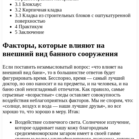
3.1
Блокхаус
3.2
Кирпичная кладка
3.3
Кладка из строительных блоков с оштукатуренной
поверхностью
4
Практикум
5
Заключение
Факторы, которые влияют на
внешний вид банного сооружения
Если поставить незамысловатый вопрос: «что влияет на
внешний вид бани», то в большинстве ответов будет
фигурировать время. Бесспорно, время — самый лучший
доктор, но оно наносит и на предметы, и на человека, и на
баню свой неизгладимый отпечаток. Как правило, самые
серьезные «возрастные» следы оставляет совокупность
воздействия неблагоприятных факторов. Мы не спорим, что:
«солнце, воздух и вода — наши лучшие друзья», но все
хорошо то, что хорошо в меру. Итак:
Воздействие солнечного света. Солнечное излучение,
которое одаривает нашу кожу благородным
средиземноморским загаром имеет в своей гамме
световые волны ультрафиолетового диапазона, которые