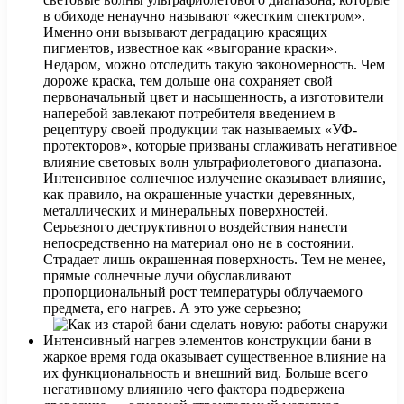
в обиходе ненаучно называют «жестким спектром».
Именно они вызывают деградацию красящих
пигментов, известное как «выгорание краски».
Недаром, можно отследить такую закономерность. Чем
дороже краска, тем дольше она сохраняет свой
первоначальный цвет и насыщенность, а изготовители
наперебой завлекают потребителя введением в
рецептуру своей продукции так называемых «УФ-
протекторов», которые призваны сглаживать негативное
влияние световых волн ультрафиолетового диапазона.
Интенсивное солнечное излучение оказывает влияние,
как правило, на окрашенные участки деревянных,
металлических и минеральных поверхностей.
Серьезного деструктивного воздействия нанести
непосредственно на материал оно не в состоянии.
Страдает лишь окрашенная поверхность. Тем не менее,
прямые солнечные лучи обуславливают
пропорциональный рост температуры облучаемого
предмета, его нагрев. А это уже серьезно;
Интенсивный нагрев элементов конструкции бани в
жаркое время года оказывает существенное влияние на
их функциональность и внешний вид. Больше всего
негативному влиянию чего фактора подвержена