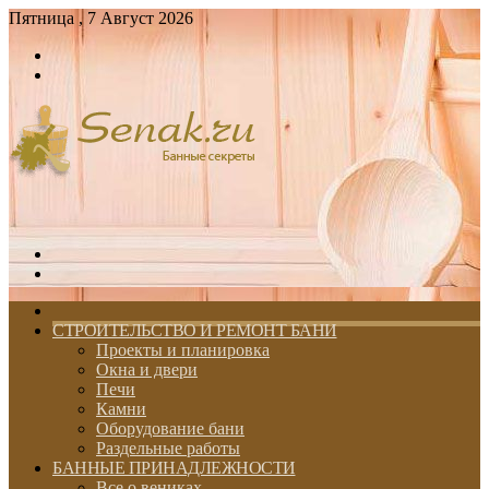
Пятница , 7 Август 2026
Войти
Switch
skin
Меню
Switch
skin
ГЛАВНАЯ
СТРОИТЕЛЬСТВО И РЕМОНТ БАНИ
Проекты и планировка
Окна и двери
Печи
Камни
Оборудование бани
Раздельные работы
БАННЫЕ ПРИНАДЛЕЖНОСТИ
Все о вениках