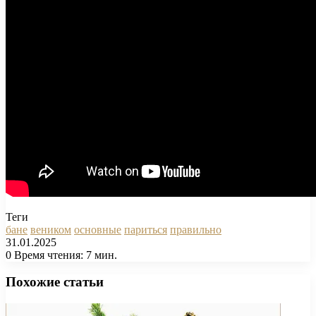
Теги
бане
веником
основные
париться
правильно
31.01.2025
0
Время чтения: 7 мин.
Facebook
X
Pinterest
Вконтакте
Одноклассники
Messenger
Messenger
WhatsApp
Telegram
Viber
Печатать
Похожие статьи