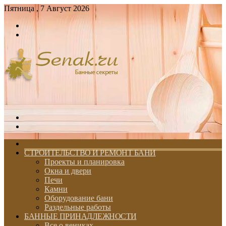
Пятница , 7 Август 2026
Войти
Switch
skin
Меню
Switch
skin
ГЛАВНАЯ
СТРОИТЕЛЬСТВО И РЕМОНТ БАНИ
Проекты и планировка
Окна и двери
Печи
Камни
Оборудование бани
Раздельные работы
БАННЫЕ ПРИНАДЛЕЖНОСТИ
Все о вениках