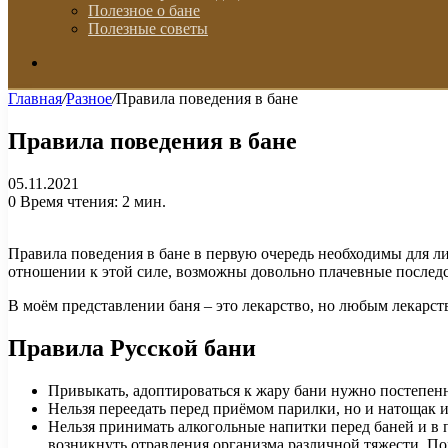
Полезное о бане
Полезные советы
Искать
Главная
/
Разное
/
Правила поведения в бане
Правила поведения в бане
05.11.2021
0
Время чтения: 2 мин.
Правила поведения в бане в первую очередь необходимы для ли
отношении к этой силе, возможны довольно плачевные послед
В моём представлении баня – это лекарство, но любым лекарство
Правила Русской бани
Привыкать, адоптироваться к жару бани нужно постепенн
Нельзя переедать перед приёмом парилки, но и натощак 
Нельзя принимать алкогольные напитки перед баней и в 
возникнуть отравления организма различной тяжести. По