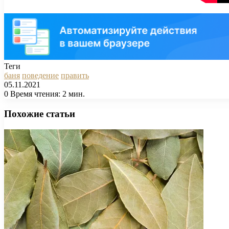
Теги
баня
поведение
править
05.11.2021
0
Время чтения: 2 мин.
Facebook
X
Pinterest
Вконтакте
Одноклассники
Messenger
Messenger
WhatsApp
Telegram
Viber
Печатать
Похожие статьи