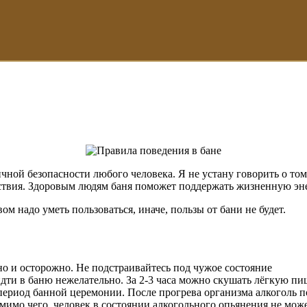
чной безопасности любого человека. Я не устану говорить о том
ствия. Здоровым людям баня поможет поддержать жизненную эне
м надо уметь пользоваться, иначе, пользы от бани не будет.
о и осторожно. Не подстраивайтесь под чужое состояние
идти в баню нежелательно. За 2-3 часа можно скушать лёгкую п
период банной церемонии. После прогрева организма алкоголь п
мимо чего, человек в состоянии алкогольного опьянения не мож