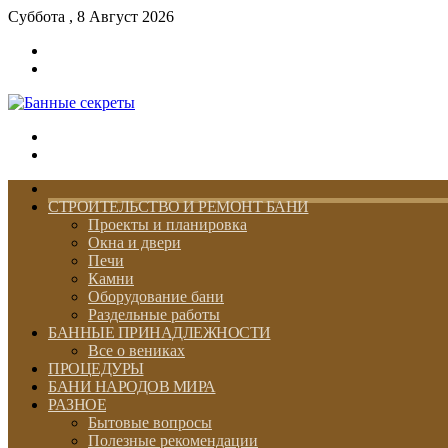
Суббота , 8 Август 2026
Войти
Switch
skin
Меню
Switch
skin
ГЛАВНАЯ
СТРОИТЕЛЬСТВО И РЕМОНТ БАНИ
Проекты и планировка
Окна и двери
Печи
Камни
Оборудование бани
Раздельные работы
БАННЫЕ ПРИНАДЛЕЖНОСТИ
Все о вениках
ПРОЦЕДУРЫ
БАНИ НАРОДОВ МИРА
РАЗНОЕ
Бытовые вопросы
Полезные рекомендации