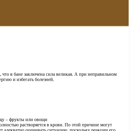
, что в бане заключена сила великая. А при неправильном
ргию и избегать болезней.
ищу – фрукты или овощи
олностью растворяется в крови. По этой причине могут
ет адекватно оценивать ситуацию, поскольку реакции его