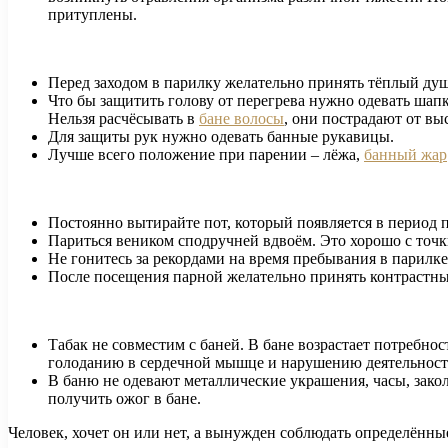
притуплены.
Перед заходом в парилку желательно принять тёплый душ
Что бы защитить голову от перегрева нужно одевать шапк
Нельзя расчёсывать в
бане волосы
, они пострадают от вы
Для защиты рук нужно одевать банные рукавицы.
Лучше всего положение при парении – лёжа,
банный жар
Постоянно вытирайте пот, который появляется в период 
Париться веником сподручней вдвоём. Это хорошо с точки
Не гонитесь за рекордами на время пребывания в парилк
После посещения парной желательно принять контрастны
Табак не совместим с баней. В бане возрастает потребно
голоданию в сердечной мышце и нарушению деятельност
В баню не одевают металлические украшения, часы, зако
получить ожог в бане.
Человек, хочет он или нет, а вынужден соблюдать определённы