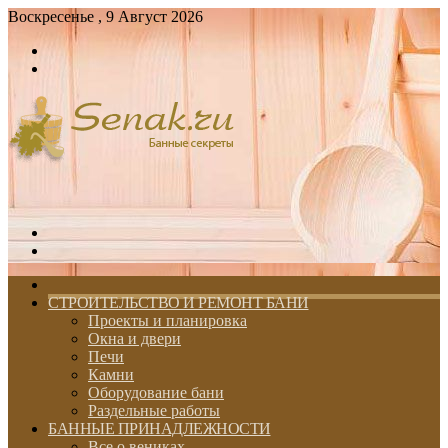
Воскресенье , 9 Август 2026
Войти
Switch
skin
Меню
Switch
skin
ГЛАВНАЯ
СТРОИТЕЛЬСТВО И РЕМОНТ БАНИ
Проекты и планировка
Окна и двери
Печи
Камни
Оборудование бани
Раздельные работы
БАННЫЕ ПРИНАДЛЕЖНОСТИ
Все о вениках