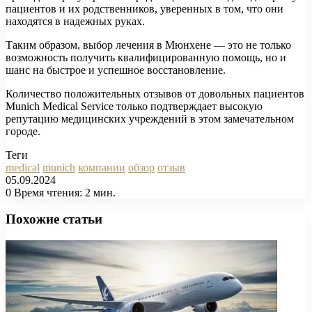
пациентов и их родственников, уверенных в том, что они
находятся в надежных руках.
Таким образом, выбор лечения в Мюнхене — это не только
возможность получить квалифицированную помощь, но и
шанс на быстрое и успешное восстановление.
Количество положительных отзывов от довольных пациентов
Munich Medical Service только подтверждает высокую
репутацию медицинских учреждений в этом замечательном
городе.
Теги
medical
munich
компании
обзор
отзыв
05.09.2024
0
Время чтения: 2 мин.
Facebook
X
Pinterest
Вконтакте
Одноклассники
Messenger
Messenger
WhatsApp
Telegram
Viber
Печатать
Похожие статьи