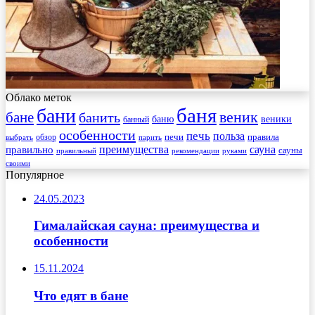
Облако меток
баня
бани
веник
бане
банить
веники
баню
банный
особенности
печь
польза
правила
обзор
печи
выбрать
парить
преимущества
сауна
правильно
сауны
рекомендации
правильный
руками
своими
Популярное
24.05.2023
Гималайская сауна: преимущества и
особенности
15.11.2024
Что едят в бане