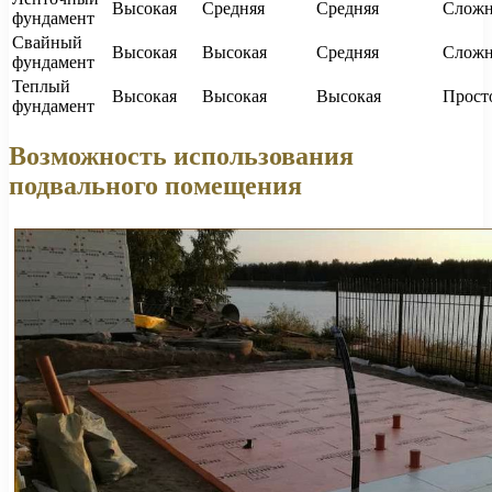
Высокая
Средняя
Средняя
Слож
фундамент
Свайный
Высокая
Высокая
Средняя
Слож
фундамент
Теплый
Высокая
Высокая
Высокая
Прост
фундамент
Возможность использования
подвального помещения