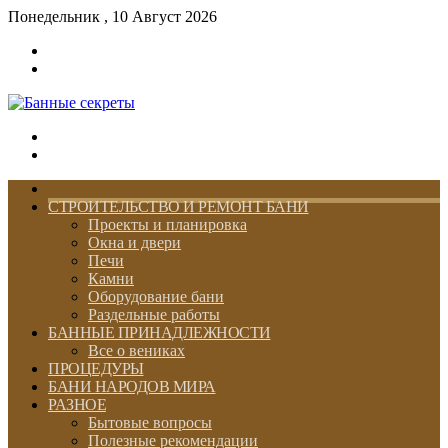
Понедельник , 10 Август 2026
Войти
Switch
skin
Меню
Switch
skin
ГЛАВНАЯ
СТРОИТЕЛЬСТВО И РЕМОНТ БАНИ
Проекты и планировка
Окна и двери
Печи
Камни
Оборудование бани
Раздельные работы
БАННЫЕ ПРИНАДЛЕЖНОСТИ
Все о вениках
ПРОЦЕДУРЫ
БАНИ НАРОДОВ МИРА
РАЗНОЕ
Бытовые вопросы
Полезные рекомендации