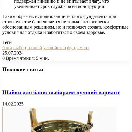
подвержен гниению и не впитывает влагу, что
увеличивает срок службы всей конструкции.
Таким образом, использование теплого фундамента при
строительстве бани является не только экологически
обоснованным решением, но и позволяет создать комфортные
условия для отдыха и заботиться о своем здоровье.
Теги
бани
выбор
теплый
устройство
фундамент
25.07.2024
0
Время чтения: 5 мин.
Facebook
X
Pinterest
Вконтакте
Одноклассники
Messenger
Messenger
WhatsApp
Telegram
Viber
Печатать
Похожие статьи
Шайки для бани: выбираем лучший вариант
14.02.2025