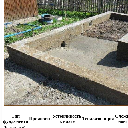
Тип
Устойчивость
Сложн
Прочность
Теплоизоляция
фундамента
к влаге
мон
Ленточный