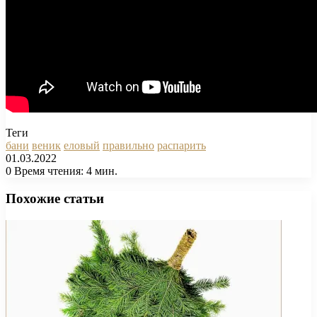
Теги
бани
веник
еловый
правильно
распарить
01.03.2022
0
Время чтения: 4 мин.
Facebook
X
Pinterest
Вконтакте
Одноклассники
Messenger
Messenger
WhatsApp
Telegram
Viber
Печатать
Похожие статьи