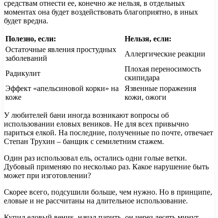
средствам отнести ее, конечно же нельзя, в отдельных
моментах она будет воздействовать благоприятно, в иных
будет вредна.
Полезно, если:
Нельзя, если:
Остаточные явления простудных
Аллергические реакции
заболеваний
Плохая переносимость
Радикулит
скипидара
Эффект «апельсиновой корки» на
Язвенные поражения
коже
кожи, ожоги
У любителей бани иногда возникают вопросы об
использовании еловых веников. Не для всех привычно
париться елкой. На последние, полученные по почте, отвечает
Степан Трухин – банщик с семилетним стажем.
Один раз использовал ель, остались одни голые ветки.
Дубовый применяю по несколько раз. Какое нарушение быть
может при изготовлении?
Скорее всего, подсушили больше, чем нужно. Но в принципе,
еловые и не рассчитаны на длительное использование.
Купил еловый веник, начал парить, он через десять минут