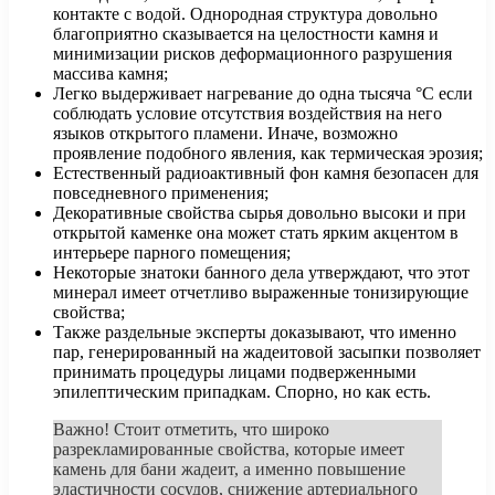
контакте с водой. Однородная структура довольно
благоприятно сказывается на целостности камня и
минимизации рисков деформационного разрушения
массива камня;
Легко выдерживает нагревание до одна тысяча °C если
соблюдать условие отсутствия воздействия на него
языков открытого пламени. Иначе, возможно
проявление подобного явления, как термическая эрозия;
Естественный радиоактивный фон камня безопасен для
повседневного применения;
Декоративные свойства сырья довольно высоки и при
открытой каменке она может стать ярким акцентом в
интерьере парного помещения;
Некоторые знатоки банного дела утверждают, что этот
минерал имеет отчетливо выраженные тонизирующие
свойства;
Также раздельные эксперты доказывают, что именно
пар, генерированный на жадеитовой засыпки позволяет
принимать процедуры лицами подверженными
эпилептическим припадкам. Спорно, но как есть.
Важно! Стоит отметить, что широко
разрекламированные свойства, которые имеет
камень для бани жадеит, а именно повышение
эластичности сосудов, снижение артериального