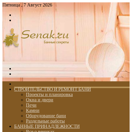
Пятница , 7 Август 2026
Войти
Switch
skin
Меню
Switch
skin
ГЛАВНАЯ
СТРОИТЕЛЬСТВО И РЕМОНТ БАНИ
Проекты и планировка
Окна и двери
Печи
Камни
Оборудование бани
Раздельные работы
БАННЫЕ ПРИНАДЛЕЖНОСТИ
Все о вениках