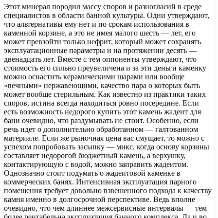
Этот минерал породил массу споров и разногласий в среде
специалистов в области банной культуры. Одни утверждают,
что альтернативы ему нет и по срокам использования в
каменной корзине, а это не имея малого шесть — лет, его
может превзойти только нефрит, который может сохранять
эксплуатационные параметры и на протяжении десять —
двенадцать лет. Вместе с тем оппоненты утверждают, что
стоимость его сильно преувеличена и за эти деньги каменку
можно оснастить керамическими шарами или вообще
«вечными» нержавеющими, качество пара о которых быть
может вообще стерильным. Как известно из практики таких
споров, истина всегда находиться ровно посередине. Если
есть возможность недорого купить этот камень жадеит для
бани очевидно, что раздумывать не стоит. Особенно, если
речь идет о дополнительно обработанном — галтованном
материале. Если же рыночная цена вас смущает, то можно с
успехом попробовать засыпку — микс, когда основу корзины
составляет недорогой бюджетный камень, а верхушку,
контактирующую с водой, можно заправить жадеитом.
Однозначно стоит подумать о жадеитовой каменке в
коммерческих банях. Интенсивная эксплуатация парного
помещения требует довольно взвешенного подхода к качеству
камня именно в долгосрочной перспективе. Ведь вполне
очевидно, что чем длиннее межсервисные интервалы — тем
более рентабельна эксплуатация банного комплекса. Да и во