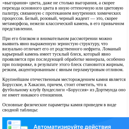
«выгорания» цвета, даже не столько выгорания, а скорее
перехода основного цвета в иную оттеночную или цветовую
палитру, связанную с протеканием внутренних химических
процессов. Белый, розовый, черный жадеит — это, скорее
метаморфоза, нежели классический камень, в его привычном
представлении.
При его близком и внимательном рассмотрении можно
выявить явно выраженную зернистую структуру, что
визуально отличает его от родственного нефрита. Ломаный
карьерный камень имеет тусклый блеск, который явно
проявляется при последующей обработке минерала, особенно
при полировке, в результате этого блеск становится жирным,
резким, акцентированным с явным перламутровым отливом.
Крупнейшим отечественным месторождением камня является
Борусское, в Хакасии, причем, стоит отметить, что к
футбольному клубу бундеслиги «Боруссия» из Дортмунда оно
не имеет никакого отношения.
Основные физические параметры камня приведем в виде
сводной таблицы: