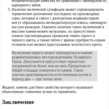
потребительские качества по сравнению с минералом из
карьерного забоя.
Наличие включений сульфидов может спровоцировать
термическое разложение последних на производные
серы, которые в смеси с разогретым водяным паром
могут образовывать мелкодисперсную взвесь, имеющую
кислую реакцию. Оценить наличие таких включений в
массиве камня можно визуально, по присутствию
тонких паутиновидных прожилок темно серого и
черного цвета, а также пятен с ярким серебристо-серым
отливом или мелких кристалликов золотистого цвета.
Включения пирита может наблюдаться в камнях
разрабатываемых месторождениями Полярного
Урала. Допускается присутствие сернистых
соединений не более чем на пять Процентов от
общей площади поверхности камня. Такие
участки деактивируются естественным путем в
период два — три топок печи.
Жадеит, камень для бани свойства которого вызывают
объективные сомнения лучше не применять.
Заключение