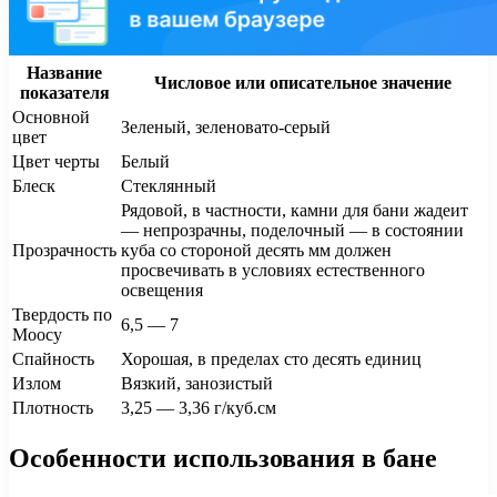
Название
Числовое или описательное значение
показателя
Основной
Зеленый, зеленовато-серый
цвет
Цвет черты
Белый
Блеск
Стеклянный
Рядовой, в частности, камни для бани жадеит
— непрозрачны, поделочный — в состоянии
Прозрачность
куба со стороной десять мм должен
просвечивать в условиях естественного
освещения
Твердость по
6,5 — 7
Моосу
Спайность
Хорошая, в пределах сто десять единиц
Излом
Вязкий, занозистый
Плотность
3,25 — 3,36 г/куб.см
Особенности использования в бане