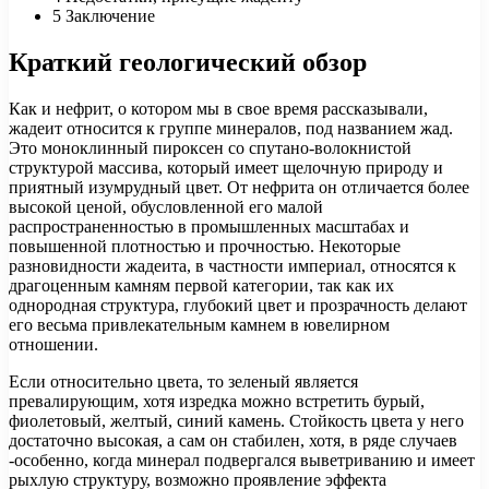
5
Заключение
Краткий геологический обзор
Как и нефрит, о котором мы в свое время рассказывали,
жадеит относится к группе минералов, под названием жад.
Это моноклинный пироксен со спутано-волокнистой
структурой массива, который имеет щелочную природу и
приятный изумрудный цвет. От нефрита он отличается более
высокой ценой, обусловленной его малой
распространенностью в промышленных масштабах и
повышенной плотностью и прочностью. Некоторые
разновидности жадеита, в частности империал, относятся к
драгоценным камням первой категории, так как их
однородная структура, глубокий цвет и прозрачность делают
его весьма привлекательным камнем в ювелирном
отношении.
Если относительно цвета, то зеленый является
превалирующим, хотя изредка можно встретить бурый,
фиолетовый, желтый, синий камень. Стойкость цвета у него
достаточно высокая, а сам он стабилен, хотя, в ряде случаев
-особенно, когда минерал подвергался выветриванию и имеет
рыхлую структуру, возможно проявление эффекта