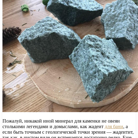
Пожалуй, никакой иной минерал для каменки не овеян
столькими легендами и домыслами, как жадеит
для бани
, а
если быть точным с геологической точки зрения — жадеитит,
так как, в чистом виде он встречается достаточно редко. Еще