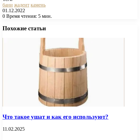
бани
жадеит
камень
01.12.2022
0
Время чтения: 5 мин.
Facebook
X
Pinterest
Вконтакте
Одноклассники
Messenger
Messenger
WhatsApp
Telegram
Viber
Печатать
Похожие статьи
Что такое ушат и как его используют?
11.02.2025