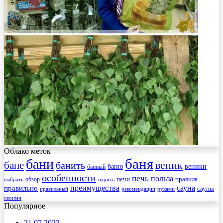
Облако меток
баня
бани
веник
бане
банить
веники
баню
банный
особенности
печь
польза
правила
обзор
печи
выбрать
парить
преимущества
сауна
правильно
сауны
рекомендации
правильный
руками
своими
Популярное
21.07.2023