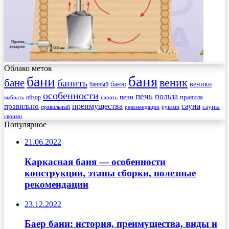
Облако меток
баня
бани
веник
бане
банить
веники
баню
банный
особенности
печь
польза
правила
обзор
печи
выбрать
парить
преимущества
сауна
правильно
сауны
рекомендации
правильный
руками
своими
Популярное
21.06.2022
Каркасная баня — особенности
конструкции, этапы сборки, полезные
рекомендации
23.12.2022
Баер бани: история, преимущества, виды и