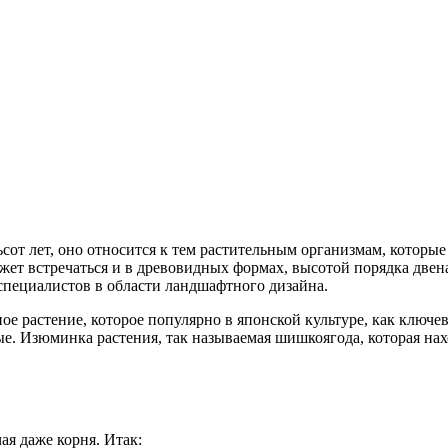
ьсот лет, оно относится к тем растительным организмам, которы
ет встречаться и в древовидных формах, высотой порядка двена
специалистов в области ландшафтного дизайна.
 растение, которое популярно в японской культуре, как ключе
. Изюминка растения, так называемая шишкоягода, которая нах
ая даже корня. Итак: