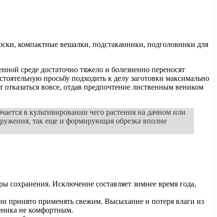
доски, компактные вешалки, подстаканники, подголовники для
нной среде достаточно тяжело и болезненно переносят
астоятельную просьбу подходить к делу заготовки максимально
т отказаться вовсе, отдав предпочтение лиственным веником
чается в культивировании чего растения на дачном или
окружения, так еще и формирующая обрезка вполне
ры сохранения. Исключение составляет зимнее время года,
ни принято применять свежим. Высыхание и потеря влаги из
веника не комфортным.