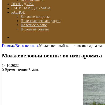
ПРОЦЕДУРЫ
БАНИ НАРОДОВ МИРА
РАЗНОЕ
Бытовые вопросы
Полезные рекомендации
Полезное о бане
Полезные советы
Искать
Главная
/
Все о вениках
/
Можжевеловый веник: во имя аромата
Можжевеловый веник: во имя аромата
14.10.2022
0
Время чтения: 6 мин.