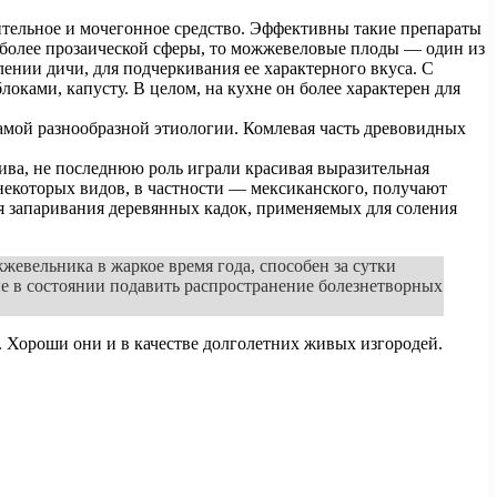
ительное и мочегонное средство. Эффективны такие препараты
 более прозаической сферы, то можжевеловые плоды — один из
ии дичи, для подчеркивания ее характерного вкуса. С
оками, капусту. В целом, на кухне он более характерен для
мой разнообразной этиологии. Комлевая часть древовидных
ива, не последнюю роль играли красивая выразительная
некоторых видов, в частности — мексиканского, получают
я запаривания деревянных кадок, применяемых для соления
жжевельника в жаркое время года, способен за сутки
е в состоянии подавить распространение болезнетворных
. Хороши они и в качестве долголетних живых изгородей.