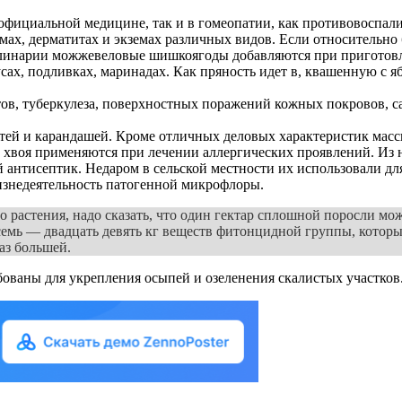
официальной медицине, так и в гомеопатии, как противовоспал
мах, дерматитах и экземах различных видов. Если относительно
линарии можжевеловые шишкоягоды добавляются при приготовлен
ах, подливках, маринадах. Как пряность идет в, квашенную с ябл
в, туберкулеза, поверхностных поражений кожных покровов, са
стей и карандашей. Кроме отличных деловых характеристик масс
 хвоя применяются при лечении аллергических проявлений. Из 
антисептик. Недаром в сельской местности их использовали дл
изнедеятельность патогенной микрофлоры.
о растения, надо сказать, что один гектар сплошной поросли мо
семь — двадцать девять кг веществ фитонцидной группы, которы
аз большей.
бованы для укрепления осыпей и озеленения скалистых участков