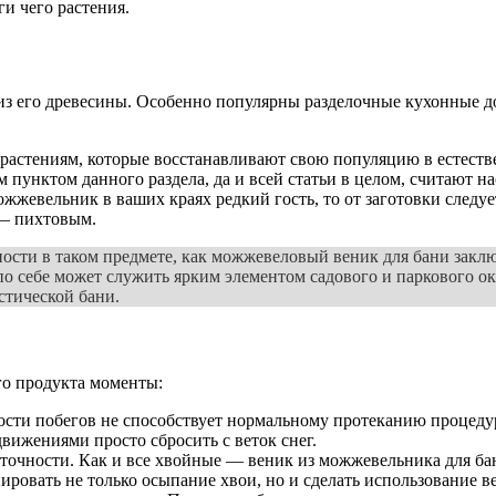
и чего растения.
 из его древесины. Особенно популярны разделочные кухонные 
астениям, которые восстанавливают свою популяцию в естестве
 пунктом данного раздела, да и всей статьи в целом, считают н
жжевельник в ваших краях редкий гость, то от заготовки следуе
 — пихтовым.
ности в таком предмете, как можжевеловый веник для бани заклю
 по себе может служить ярким элементом садового и паркового 
стической бани.
го продукта моменты:
ности побегов не способствует нормальному протеканию процеду
ижениями просто сбросить с веток снег.
аточности. Как и все хвойные — веник из можжевельника для ба
ировать не только осыпание хвои, но и сделать использование 