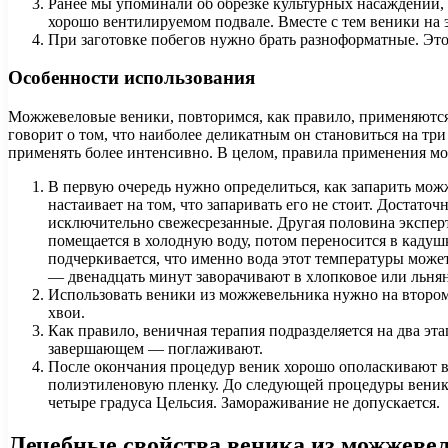
Ранее мы упоминали об обрезке культурных насаждений, 
хорошо вентилируемом подвале. Вместе с тем веники на э
При заготовке побегов нужно брать разноформатные. Эт
Особенности использования
Можжевеловые веники, повторимся, как правило, применяются
говорит о том, что наиболее деликатным он становиться на тр
применять более интенсивно. В целом, правила применения м
В первую очередь нужно определиться, как запарить м
настаивает на том, что запаривать его не стоит. Достат
исключительно свежесрезанные. Другая половина эксперт
помещается в холодную воду, потом переносится в кадушку
подчеркивается, что именно вода этот температуры може
— двенадцать минут заворачивают в хлопковое или льнян
Использовать веники из можжевельника нужно на втором 
хвои.
Как правило, веничная терапия подразделяется на два эт
завершающем — поглаживают.
После окончания процедур веник хорошо ополаскивают в 
полиэтиленовую пленку. До следующей процедуры веник 
четыре градуса Цельсия. Замораживание не допускается.
Лечебные свойства веника из можжеве