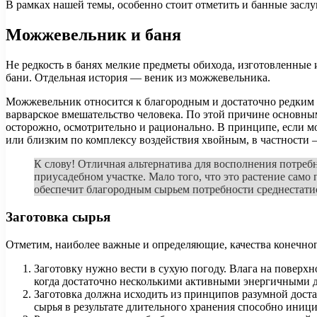
В рамках нашей темы, особенно стоит отметить и банные заслуг
Можжевельник и баня
Не редкость в банях мелкие предметы обихода, изготовленные
бани. Отдельная история — веник из можжевельника.
Можжевельник относится к благородным и достаточно редким р
варварское вмешательство человека. По этой причине основным
осторожно, осмотрительно и рационально. В принципе, если мо
или близким по комплексу воздействия хвойным, в частности
К слову! Отличная альтернатива для восполнения потреб
приусадебном участке. Мало того, что это растение само
обеспечит благородным сырьем потребности среднестати
Заготовка сырья
Отметим, наиболее важные и определяющие, качества конечно
Заготовку нужно вести в сухую погоду. Влага на поверх
когда достаточно несколькими активными энергичными дв
Заготовка должна исходить из принципов разумной дост
сырья в результате длительного хранения способно иници