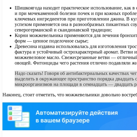
Шишкоягода находит практическое использование, как в 
и при мочекаменной болезни почек и при кожных пробле
ключевых ингредиентов при приготовлении джина. В ку
успехом применяется она в разнообразных пикантных соус
северогерманской и скандинавской традиции;
Корни можжевельника применяются для лечения бронхито
форм — ценное поделочное сырье;
Древесина издавна использовалась для изготовления тро
фактура и устойчивый острохарактерный аромат. Ветви и
можжевеловое масло. Свежесрезанные ветви — отличный 
овощей. Фитонциды чего растения отлично подавляли ж
Надо сказать! Говоря об антибактериальных качествах чег
выделить в окружающее пространство порядка двадцать 
микроорганизмов на площади в семнадцать — двадцать р
Наконец, стоит отметить, что можжевельники довольно востре