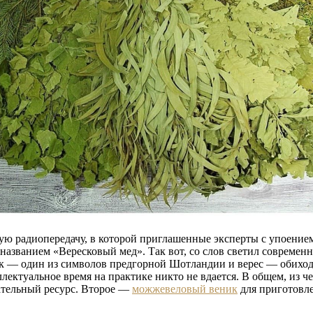
ную радиопередачу, в которой приглашенные эксперты с упоение
названием «Вересковый мед». Так вот, со слов светил современн
ск — один из символов предгорной Шотландии и верес — обихо
лектуальное время на практике никто не вдается. В общем, из ч
ательный ресурс. Второе —
можжевеловый веник
для приготовлен