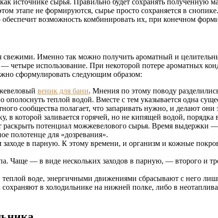
как источнике сырья. Правильно будет сохранять полученную м
том этапе не формируются, сырье просто сохраняется в снопике
о обеспечит возможность комбинировать их, при конечном форм
 свежими. Именно так можно получить ароматный и целительны
и — четыре использование. При некоторой потере ароматных кон
ожно сформулировать следующим образом:
ожжевеловый
веник для бани
. Мнения по этому поводу разделилис
очно ополоснуть теплой водой. Вместе с тем указывается одна су
ного сообщества полагает, что запаривать нужно, и делают они
, в которой заливается горячей, но не кипящей водой, порядка 
т раскрыть потенциал можжевелового сырья. Время выдержки — 
ое полотенце для «дозревания».
заходе в парную. К этому времени, и организм и кожные покро
апа. Чаще — в виде нескольких заходов в парную, — второго и т
теплой воде, энергичными движениями сбрасывают с него лишню
сохраняют в холодильнике на нижней полке, либо в неотаплив
льника