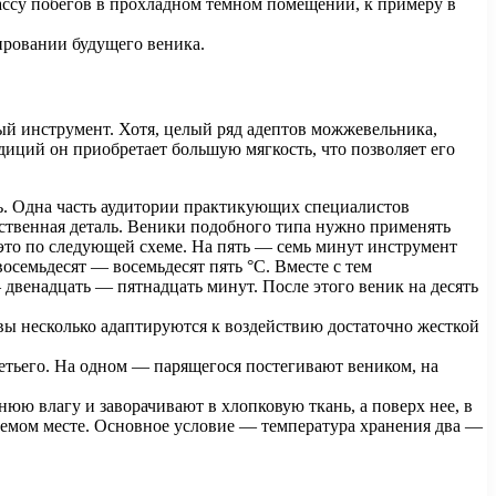
ассу побегов в прохладном темном помещении, к примеру в
.
ировании будущего веника.
й инструмент. Хотя, целый ряд адептов можжевельника,
диций он приобретает большую мягкость, что позволяет его
ь. Одна часть аудитории практикующих специалистов
щественная деталь. Веники подобного типа нужно применять
 это по следующей схеме. На пять — семь минут инструмент
восемьдесят — восемьдесят пять °C. Вместе с тем
двенадцать — пятнадцать минут. После этого веник на десять
вы несколько адаптируются к воздействию достаточно жесткой
ретьего. На одном — парящегося постегивают веником, на
ю влагу и заворачивают в хлопковую ткань, а поверх нее, в
аемом месте. Основное условие — температура хранения два —