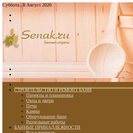
Суббота , 8 Август 2026
Войти
Switch
skin
Меню
Switch
skin
ГЛАВНАЯ
СТРОИТЕЛЬСТВО И РЕМОНТ БАНИ
Проекты и планировка
Окна и двери
Печи
Камни
Оборудование бани
Раздельные работы
БАННЫЕ ПРИНАДЛЕЖНОСТИ
Все о вениках