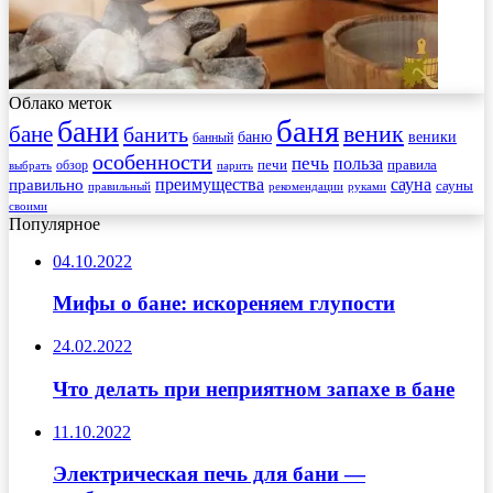
Облако меток
баня
бани
веник
бане
банить
веники
баню
банный
особенности
печь
польза
правила
обзор
печи
выбрать
парить
преимущества
сауна
правильно
сауны
рекомендации
правильный
руками
своими
Популярное
04.10.2022
Мифы о бане: искореняем глупости
24.02.2022
Что делать при неприятном запахе в бане
11.10.2022
Электрическая печь для бани —