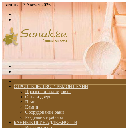
Пятница , 7 Август 2026
Войти
Switch
skin
Меню
Switch
skin
ГЛАВНАЯ
СТРОИТЕЛЬСТВО И РЕМОНТ БАНИ
Проекты и планировка
Окна и двери
Печи
Камни
Оборудование бани
Раздельные работы
БАННЫЕ ПРИНАДЛЕЖНОСТИ
Все о вениках