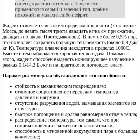
синего, красного оттенков. Чаще всего
применяются серый и зеленый тип, крайне
похожий на малахит либо нефрит.
Жадеит отличается высоким пределом прочности (7 по шкале
Мосса, до девять тысяч триста двадцать кг/кв см при сжатии,
двадцать по шкале Протодьяконова). В нем не более 0,5% пор,
что позволяет сохранять большую теплоемкость (около 0,9 Дж/
кг·К). Температура плавления находится в пределах 1060С.
Вместе с тем наблюдается хорошая теплоотдача. Помимо
этого, жадеит способен выделять ионизирующее излучение в
рамках 0,1-14,2 Бк/кг и на практике не поглощает влагу.
Параметры минерала обуславливают его способности
:
стойкость к механическим повреждениям;
отличное сопротивление перепадам температур,
давления и нагрузки;
отсутствие разрушения водой, вымывания элементов из
структуры;
быстрое поглощение и долгая равномерная отдача тепла;
распределение температуры тем самым, что при
соприкосновении с кожей не остаются ожоги;
способность к мгновенной аккумуляции пара в большом
количестве;