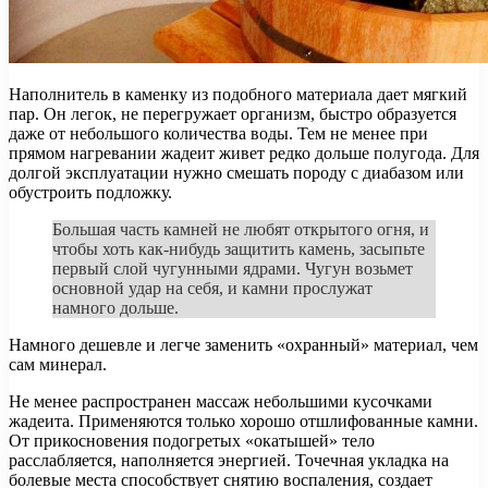
Наполнитель в каменку из подобного материала дает мягкий
пар. Он легок, не перегружает организм, быстро образуется
даже от небольшого количества воды. Тем не менее при
прямом нагревании жадеит живет редко дольше полугода. Для
долгой эксплуатации нужно смешать породу с диабазом или
обустроить подложку.
Большая часть камней не любят открытого огня, и
чтобы хоть как-нибудь защитить камень, засыпьте
первый слой чугунными ядрами. Чугун возьмет
основной удар на себя, и камни прослужат
намного дольше.
Намного дешевле и легче заменить «охранный» материал, чем
сам минерал.
Не менее распространен массаж небольшими кусочками
жадеита. Применяются только хорошо отшлифованные камни.
От прикосновения подогретых «окатышей» тело
расслабляется, наполняется энергией. Точечная укладка на
болевые места способствует снятию воспаления, создает