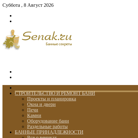
Суббота , 8 Август 2026
Войти
Switch
skin
Меню
Switch
skin
ГЛАВНАЯ
СТРОИТЕЛЬСТВО И РЕМОНТ БАНИ
Проекты и планировка
Окна и двери
Печи
Камни
Оборудование бани
Раздельные работы
БАННЫЕ ПРИНАДЛЕЖНОСТИ
Все о вениках