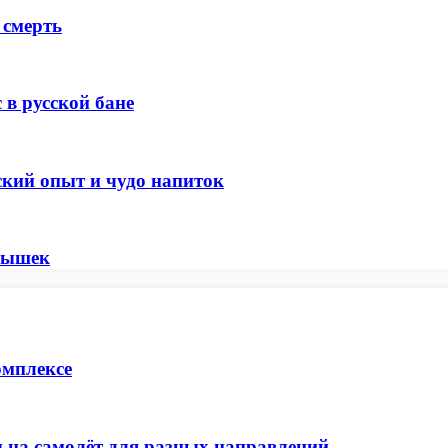
 смерть
 в русской бане
ский опыт и чудо напиток
рышек
омплексе
 на самолёт для разных направлений