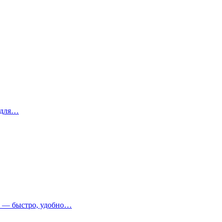
 для…
т — быстро, удобно…