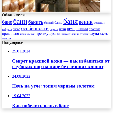
Облако меток
баня
бани
веник
бане
банить
веники
баню
банный
особенности
печь
польза
правила
обзор
печи
выбрать
парить
преимущества
сауна
правильно
сауны
рекомендации
правильный
руками
своими
Популярное
25.01.2024
Секрет красивой кожи — как избавиться от
глубоких пор на лице без лишних хлопот
24.08.2022
Печь на угле: топим черным золотом
19.04.2022
Как побелить печь в бане