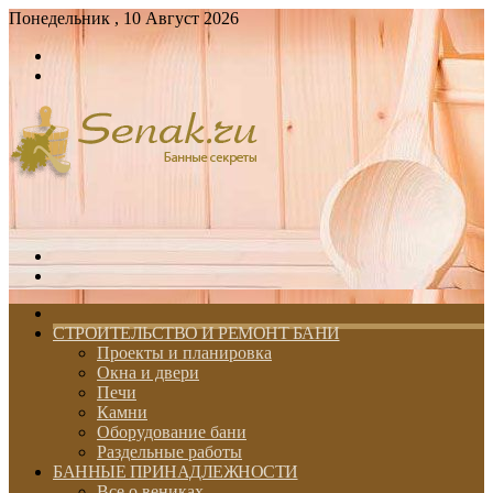
Понедельник , 10 Август 2026
Войти
Switch
skin
Меню
Switch
skin
ГЛАВНАЯ
СТРОИТЕЛЬСТВО И РЕМОНТ БАНИ
Проекты и планировка
Окна и двери
Печи
Камни
Оборудование бани
Раздельные работы
БАННЫЕ ПРИНАДЛЕЖНОСТИ
Все о вениках