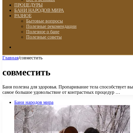
ПРОЦЕДУРЫ
БАНИ НАРОДОВ МИРА
РАЗНОЕ
Бытовые вопросы
Полезные рекомендации
Полезное о бане
Полезные советы
Искать
Главная
/
совместить
совместить
Баня полезна для здоровья. Пропаривание тела способствует 
самое большое удовольствие от контрастных процедур …
Бани народов мира