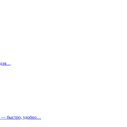
 для…
т — быстро, удобно…