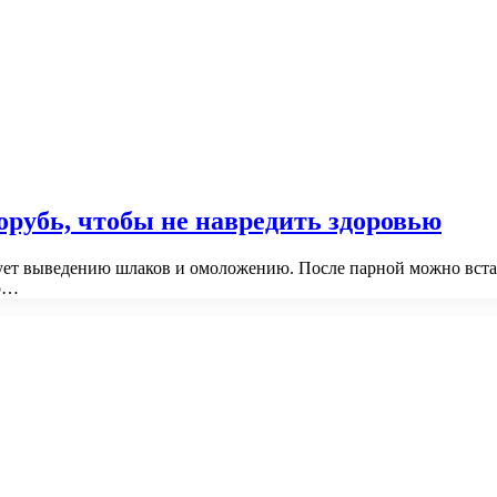
орубь, чтобы не навредить здоровью
вует выведению шлаков и омоложению. После парной можно встат
ур…