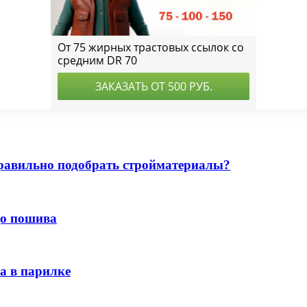
правильно подобрать стройматериалы?
до пошива
за в парилке