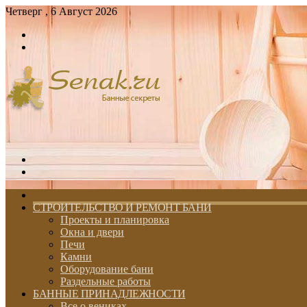
Четверг , 6 Август 2026
Войти
Switch
skin
Меню
Switch
skin
ГЛАВНАЯ
СТРОИТЕЛЬСТВО И РЕМОНТ БАНИ
Проекты и планировка
Окна и двери
Печи
Камни
Оборудование бани
Раздельные работы
БАННЫЕ ПРИНАДЛЕЖНОСТИ
Все о вениках