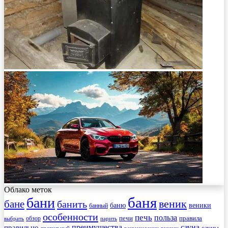
Облако меток
баня
бани
веник
бане
банить
веники
баню
банный
особенности
печь
польза
правила
обзор
печи
выбрать
парить
преимущества
сауна
правильно
сауны
рекомендации