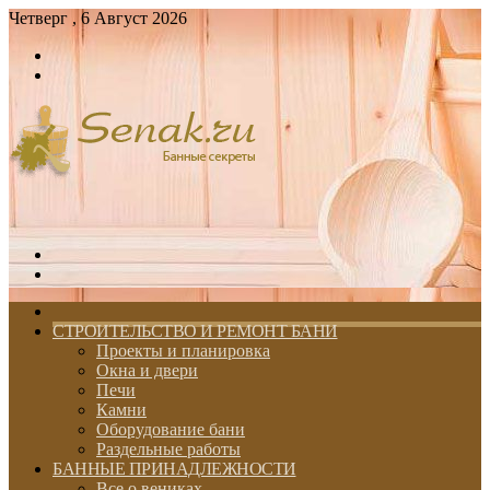
Четверг , 6 Август 2026
Войти
Switch
skin
Меню
Switch
skin
ГЛАВНАЯ
СТРОИТЕЛЬСТВО И РЕМОНТ БАНИ
Проекты и планировка
Окна и двери
Печи
Камни
Оборудование бани
Раздельные работы
БАННЫЕ ПРИНАДЛЕЖНОСТИ
Все о вениках